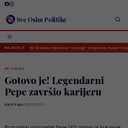
Skip
to
content
Sve Osim Politike
Selektor Švedske otputovao “na noge” Smajloviću, budući Zmaj imao
NAJNOVIJE
AKTUELNO
Gotovo je! Legendarni
Pepe završio karijeru
Haris Kapo
·
08/08/2024
Portugalski nogometaš Pepe (41) objavio je kraj svoje