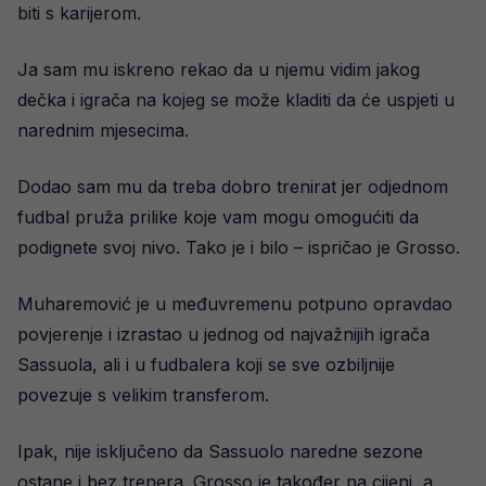
biti s karijerom.
Ja sam mu iskreno rekao da u njemu vidim jakog
dečka i igrača na kojeg se može kladiti da će uspjeti u
narednim mjesecima.
Dodao sam mu da treba dobro trenirat jer odjednom
fudbal pruža prilike koje vam mogu omogućiti da
podignete svoj nivo. Tako je i bilo – ispričao je Grosso.
Muharemović je u međuvremenu potpuno opravdao
povjerenje i izrastao u jednog od najvažnijih igrača
Sassuola, ali i u fudbalera koji se sve ozbiljnije
povezuje s velikim transferom.
Ipak, nije isključeno da Sassuolo naredne sezone
ostane i bez trenera. Grosso je također na cijeni, a