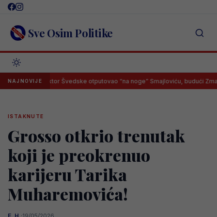
Skip
to
content
Sve Osim Politike
Selektor Švedske otputovao “na noge” Smajloviću, budući Zmaj imao s
NAJNOVIJE
ISTAKNUTE
Grosso otkrio trenutak
koji je preokrenuo
karijeru Tarika
Muharemovića!
E. H.
·
19/05/2026