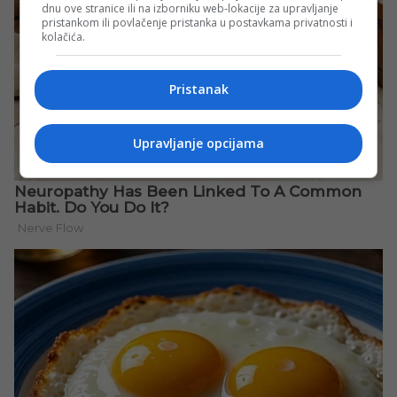
dnu ove stranice ili na izborniku web-lokacije za upravljanje
pristankom ili povlačenje pristanka u postavkama privatnosti i
kolačića.
Pristanak
Upravljanje opcijama