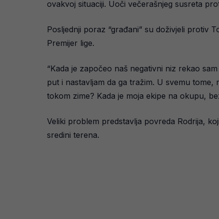
ovakvoj situaciji. Uoči večerašnjeg susreta pr
Posljednji poraz “građani” su doživjeli protiv 
Premijer lige.
“Kada je započeo naš negativni niz rekao sam 
put i nastavljam da ga tražim. U svemu tome, 
tokom zime? Kada je moja ekipe na okupu, bez p
Veliki problem predstavlja povreda Rodrija, ko
sredini terena.