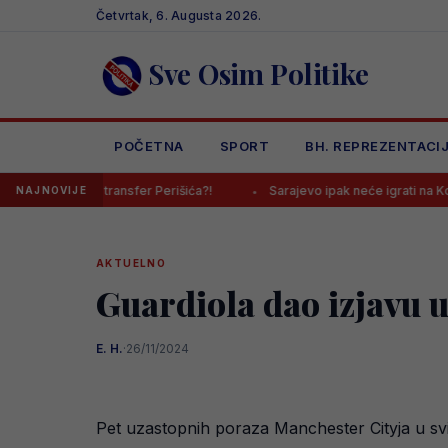
Skip
Četvrtak, 6. Augusta 2026.
to
content
Sve Osim Politike
POČETNA
SPORT
BH. REPREZENTACI
ni transfer Perišića?!
Sarajevo ipak neće igrati na Koševu, evo gd
NAJNOVIJE
AKTUELNO
Guardiola dao izjavu u
E. H.
·
26/11/2024
Pet uzastopnih poraza Manchester Cityja u svi