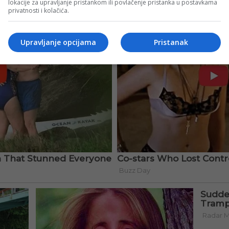
lokacije za upravljanje pristankom ili povlačenje pristanka u postavkama
privatnosti i kolačića.
Upravljanje opcijama
Pristanak