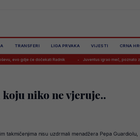
JA
TRANSFERI
LIGA PRVAKA
VIJESTI
CRNA HR
je će dočekati Radnik
Juventus igrao meč, poznato zašto Spalletti n
 koju niko ne vjeruje..
m takmičenjima nisu uzdrmali menadžera Pepa Guardiolu, koj