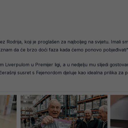
bez Rodrija, koji je proglašen za najboljeg na svijetu. Imali
li znam da će brzo doći faza kada ćemo ponovo pobjeđivati”,
Liverpulom u Premijer ligi, a u nedjelju mu slijedi gostova
erašnji susret s Fejenordom djeluje kao idealna prilika za pr