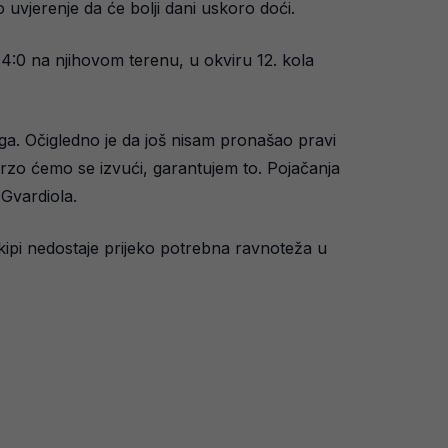
 uvjerenje da će bolji dani uskoro doći.
m 4:0 na njihovom terenu, u okviru 12. kola
ga. Očigledno je da još nisam pronašao pravi
rzo ćemo se izvući, garantujem to. Pojačanja
 Gvardiola.
ekipi nedostaje prijeko potrebna ravnoteža u