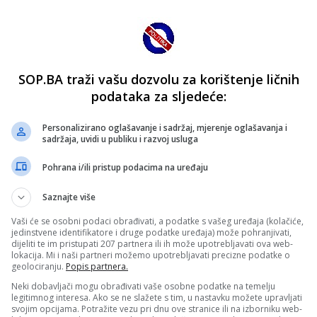
SOP.BA traži vašu dozvolu za korištenje ličnih
podataka za sljedeće:
Personalizirano oglašavanje i sadržaj, mjerenje oglašavanja i
sadržaja, uvidi u publiku i razvoj usluga
Pohrana i/ili pristup podacima na uređaju
Saznajte više
Vaši će se osobni podaci obrađivati, a podatke s vašeg uređaja (kolačiće,
jedinstvene identifikatore i druge podatke uređaja) može pohranjivati,
dijeliti te im pristupati 207 partnera ili ih može upotrebljavati ova web-
lokacija. Mi i naši partneri možemo upotrebljavati precizne podatke o
geolociranju.
Popis partnera.
Neki dobavljači mogu obrađivati vaše osobne podatke na temelju
legitimnog interesa. Ako se ne slažete s tim, u nastavku možete upravljati
svojim opcijama. Potražite vezu pri dnu ove stranice ili na izborniku web-