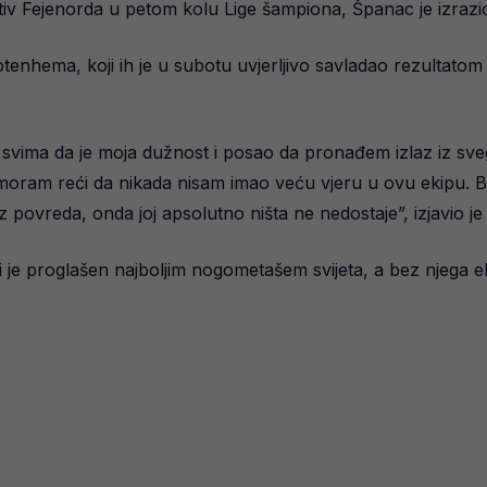
otiv Fejenorda u petom kolu Lige šampiona, Španac je izrazio
Totenhema, koji ih je u subotu uvjerljivo savladao rezultato
svima da je moja dužnost i posao da pronađem izlaz iz sve
moram reći da nikada nisam imao veću vjeru u ovu ekipu. B
ovreda, onda joj apsolutno ništa ne nedostaje”, izjavio je
ji je proglašen najboljim nogometašem svijeta, a bez njega 