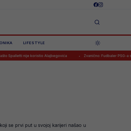
ONIKA
LIFESTYLE
ije koristio Alajbegovića
Zvanično: Fudbaler PSG-a stigao u Premije
i se prvi put u svojoj karijeri našao u