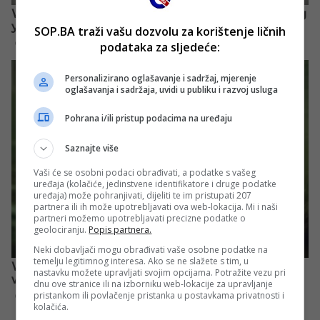
SOP.BA traži vašu dozvolu za korištenje ličnih
podataka za sljedeće:
Personalizirano oglašavanje i sadržaj, mjerenje
oglašavanja i sadržaja, uvidi u publiku i razvoj usluga
Pohrana i/ili pristup podacima na uređaju
Saznajte više
Vaši će se osobni podaci obrađivati, a podatke s vašeg
uređaja (kolačiće, jedinstvene identifikatore i druge podatke
uređaja) može pohranjivati, dijeliti te im pristupati 207
partnera ili ih može upotrebljavati ova web-lokacija. Mi i naši
partneri možemo upotrebljavati precizne podatke o
geolociranju.
Popis partnera.
Neki dobavljači mogu obrađivati vaše osobne podatke na
temelju legitimnog interesa. Ako se ne slažete s tim, u
nastavku možete upravljati svojim opcijama. Potražite vezu pri
dnu ove stranice ili na izborniku web-lokacije za upravljanje
pristankom ili povlačenje pristanka u postavkama privatnosti i
kolačića.