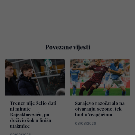
Povezane vijesti
Trener nije želio dati
Sarajevo razočaralo na
ni minute
otvaranju sezone, tek
Bajraktareviću, pa
bod u Vrapčićima
doživio šok u finišu
08/08/2026
utakmice
09/08/2026