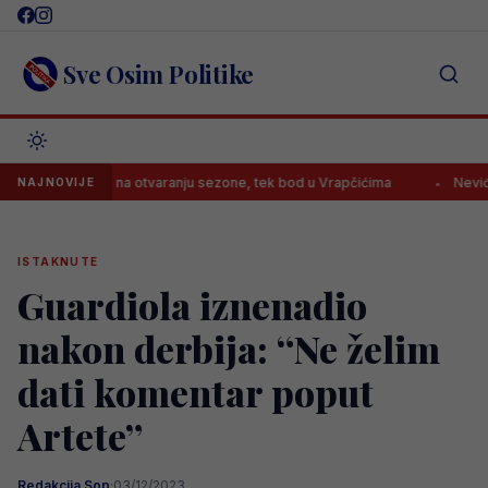
Skip
to
content
Sve Osim Politike
zočaralo na otvaranju sezone, tek bod u Vrapčićima
Neviđena sramo
NAJNOVIJE
ISTAKNUTE
Guardiola iznenadio
nakon derbija: “Ne želim
dati komentar poput
Artete”
Redakcija Sop
·
03/12/2023