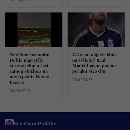
Neviđena sramota:
Zašto su najveći klub
Delije napravile
na svijetu? Real
koreografiju u čast
Madrid javno poslao
ratnog zločinca na
poruku Messiju
meču protiv Novog
08/08/2026
Pazara
08/08/2026
Sve Osim Politike