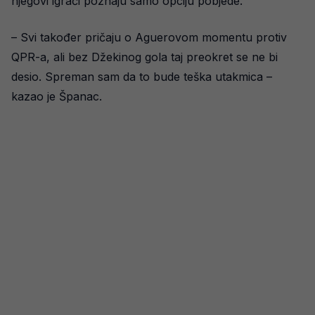
njegovi igrači poznaju samo opciju pobjede.
– Svi također pričaju o Aguerovom momentu protiv
QPR-a, ali bez Džekinog gola taj preokret se ne bi
desio. Spreman sam da to bude teška utakmica –
kazao je Španac.