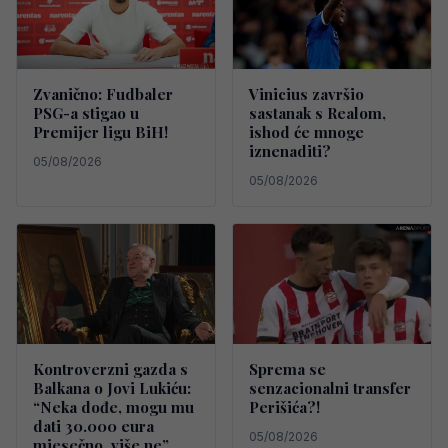
Zvanično: Fudbaler
Vinicius završio
PSG-a stigao u
sastanak s Realom,
Premijer ligu BiH!
ishod će mnoge
iznenaditi?
05/08/2026
05/08/2026
Kontroverzni gazda s
Sprema se
Balkana o Jovi Lukiću:
senzacionalni transfer
“Neka dođe, mogu mu
Perišića?!
dati 30.000 eura
05/08/2026
mjesečno, više ne”