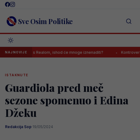
Skip
to
content
Sve Osim Politike
io sastanak s Realom, ishod će mnoge iznenaditi?
Kontroverzni gazd
NAJNOVIJE
ISTAKNUTE
Guardiola pred meč
sezone spomenuo i Edina
Džeku
Redakcija Sop
·
19/05/2024