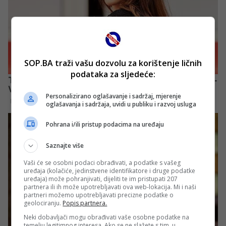
SOP.BA traži vašu dozvolu za korištenje ličnih
podataka za sljedeće:
Personalizirano oglašavanje i sadržaj, mjerenje
oglašavanja i sadržaja, uvidi u publiku i razvoj usluga
Pohrana i/ili pristup podacima na uređaju
Saznajte više
Vaši će se osobni podaci obrađivati, a podatke s vašeg
uređaja (kolačiće, jedinstvene identifikatore i druge podatke
uređaja) može pohranjivati, dijeliti te im pristupati 207
partnera ili ih može upotrebljavati ova web-lokacija. Mi i naši
partneri možemo upotrebljavati precizne podatke o
geolociranju.
Popis partnera.
Neki dobavljači mogu obrađivati vaše osobne podatke na
temelju legitimnog interesa. Ako se ne slažete s tim, u