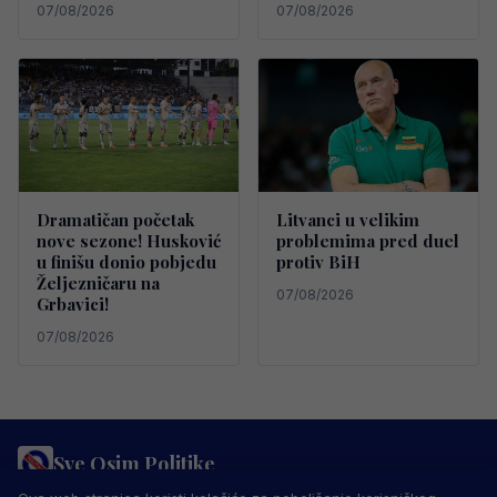
07/08/2026
07/08/2026
Dramatičan početak
Litvanci u velikim
nove sezone! Husković
problemima pred duel
u finišu donio pobjedu
protiv BiH
Željezničaru na
07/08/2026
Grbavici!
07/08/2026
Sve Osim Politike
PRAVILA PRIVATNOSTI
MARKETING
USLOVI KORIŠTENJA