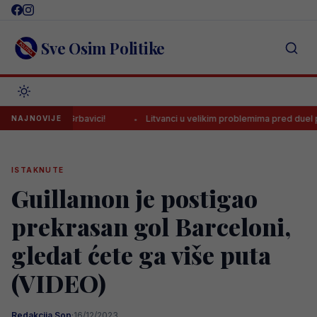
Skip
to
content
Sve Osim Politike
na Grbavici!
Litvanci u velikim problemima pred duel protiv BiH
NAJNOVIJE
ISTAKNUTE
Guillamon je postigao
prekrasan gol Barceloni,
gledat ćete ga više puta
(VIDEO)
Redakcija Sop
·
16/12/2023