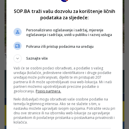
SOP.BA traži vašu dozvolu za korištenje ličnih
podataka za sljedeće:
Personalizirano oglašavanje i sadržaj, mjerenje
oglašavanja i sadržaja, uvidi u publiku i razvoj usluga
Pohrana i/ili pristup podacima na uređaju
Saznajte više
Vaši će se osobni podaci obrađivati, a podatke s vašeg
uređaja (kolačiće, jedinstvene identifikatore i druge podatke
uređaja) može pohranjivati, dijeliti te im pristupati 207
partnera ili ih može upotrebljavati ova web-lokacija. Mi i naši
partneri možemo upotrebljavati precizne podatke o
geolociranju.
Popis partnera.
Neki dobavljači mogu obrađivati vaše osobne podatke na
temelju legitimnog interesa. Ako se ne slažete s tim, u
nastavku možete upravljati svojim opcijama. Potražite vezu pri
dnu ove stranice ili na izborniku web-lokacije za upravljanje
pristankom ili povlačenje pristanka u postavkama privatnosti i
kolačića.