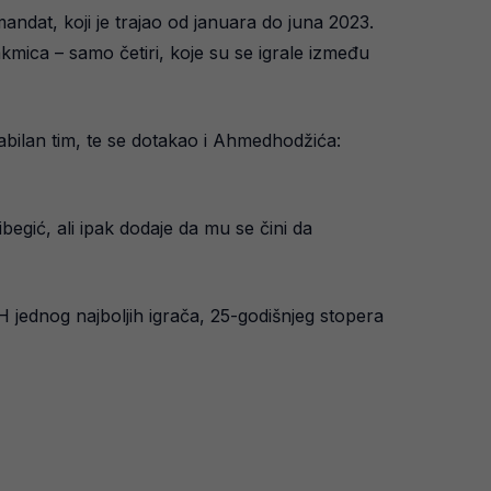
ndat, koji je trajao od januara do juna 2023.
akmica – samo četiri, koje su se igrale između
bilan tim, te se dotakao i Ahmedhodžića:
egić, ali ipak dodaje da mu se čini da
BiH jednog najboljih igrača, 25-godišnjeg stopera