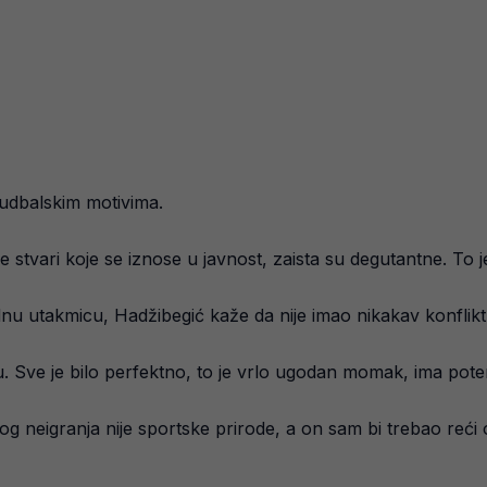
fudbalskim motivima.
e stvari koje se iznose u javnost, zaista su degutantne. To 
ednu utakmicu, Hadžibegić kaže da nije imao nikakav konfli
 Sve je bilo perfektno, to je vrlo ugodan momak, ima poten
neigranja nije sportske prirode, a on sam bi trebao reći o