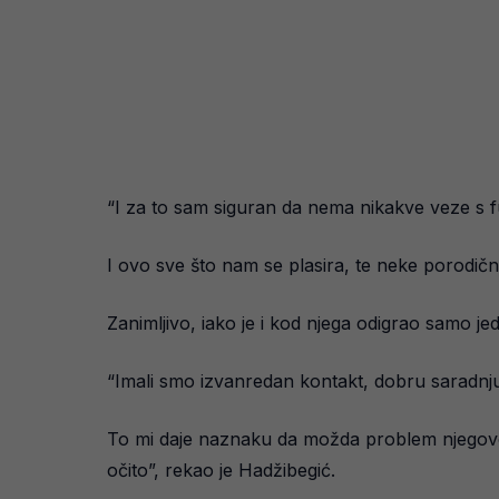
“I za to sam siguran da nema nikakve veze s 
I ovo sve što nam se plasira, te neke porodičn
Zanimljivo, iako je i kod njega odigrao samo j
“Imali smo izvanredan kontakt, dobru saradnju.
To mi daje naznaku da možda problem njegovog 
očito”, rekao je Hadžibegić.