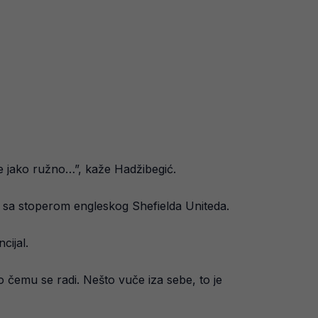
je jako ružno…”, kaže Hadžibegić.
kt sa stoperom engleskog Shefielda Uniteda.
cijal.
 čemu se radi. Nešto vuče iza sebe, to je