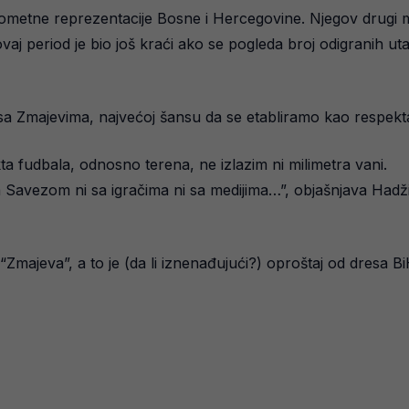
ometne reprezentacije Bosne i Hercegovine. Njegov drugi ma
aj period je bio još kraći ako se pogleda broj odigranih ut
a Zmajevima, najvećoj šansu da se etabliramo kao respekta
a fudbala, odnosno terena, ne izlazim ni milimetra vani.
Savezom ni sa igračima ni sa medijima…”, objašnjava Hadžib
u “Zmajeva”, a to je (da li iznenađujući?) oproštaj od dresa 