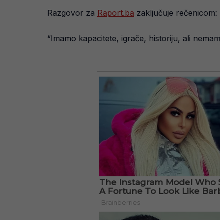
Razgovor za
Raport.ba
zaključuje rečenicom:
“Imamo kapacitete, igrače, historiju, ali nema