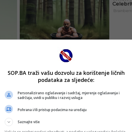
SOP.BA traži vašu dozvolu za korištenje ličnih
podataka za sljedeće:
Personalizirano oglašavanje i sadržaj, mjerenje oglašavanja i
sadržaja, uvidi u publiku i razvoj usluga
Pohrana i/ili pristup podacima na uređaju
Saznajte više
Vaši će se osobni podaci obrađivati, a podatke s vašeg uređaja (kolačiće,