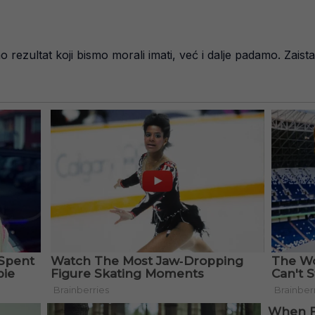
mo rezultat koji bismo morali imati, već i dalje padamo. Zai