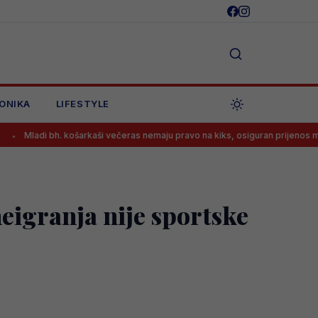
ONIKA
LIFESTYLE
 bh. košarkaši večeras nemaju pravo na kiks, osiguran prijenos meča!
igranja nije sportske