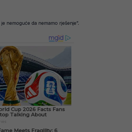
sta je nemoguće da nemamo rješenje”.