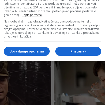
jedinstvene identifikatore i druge podatke uređaja) može pohranjivati,
dijeliti te im pristupati 207 partnera ili ih može upotrebljavati ova web-
lokacija. Mi i naši partneri možemo upotrebljavati precizne podatke o
geolociranju.
Popis partnera.
Neki dobavljači mogu obrađivati vaše osobne podatke na temelju
legitimnog interesa. Ako se ne slažete s tim, u nastavku možete upravljati
svojim opcijama. Potražite vezu pri dnu ove stranice ili na izborniku web-
lokacije za upravljanje pristankom ili povlačenje pristanka u postavkama
privatnosti i kolačića.
Upravljanje opcijama
Pristanak