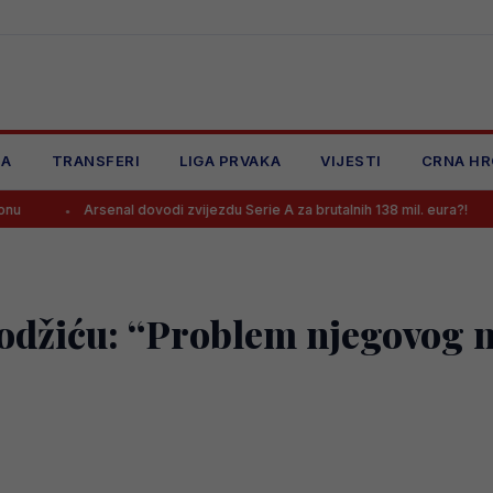
JA
TRANSFERI
LIGA PRVAKA
VIJESTI
CRNA HR
Arsenal dovodi zvijezdu Serie A za brutalnih 138 mil. eura?!
Mladi
džiću: “Problem njegovog ne