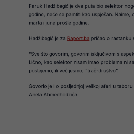
Faruk Hadžibegić je dva puta bio selektor nog
godine, neće se pamtiti kao uspješan. Naime, ov
marta i juna prošle godine.
Hadžibegić je za
Raport.ba
pričao o rastanku s
“Sve što govorim, govorim isključivom s aspekt
Lično, kao selektor nisam imao problema ni sa 
postajemo, ili već jesmo, “trač-društvo”.
Govorio je i o posljednjoj velikoj aferi u tabor
Anela Ahmedhodžića.