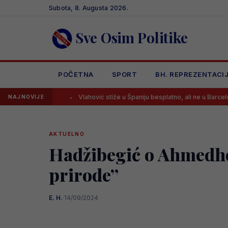
Skip
Subota, 8. Augusta 2026.
to
content
Sve Osim Politike
POČETNA
SPORT
BH. REPREZENTACI
 kada
Vlahović stiže u Španiju besplatno, ali ne u Barcelonu
NAJNOVIJE
AKTUELNO
Hadžibegić o Ahmedho
prirode”
E. H.
·
14/09/2024