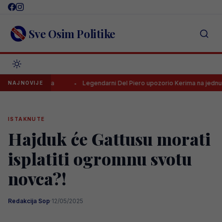
Skip
to
content
Sve Osim Politike
elac HNL-a
Legendarni Del Piero upozorio Kerima na jednu stvar
NAJNOVIJE
ISTAKNUTE
Hajduk će Gattusu morati
isplatiti ogromnu svotu
novca?!
Redakcija Sop
·
12/05/2025