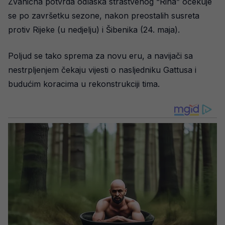
Zvanična potvrda odlaska strastvenog “Rina” očekuje
se po završetku sezone, nakon preostalih susreta
protiv Rijeke (u nedjelju) i Šibenika (24. maja).
Poljud se tako sprema za novu eru, a navijači sa
nestrpljenjem čekaju vijesti o nasljedniku Gattusa i
budućim koracima u rekonstrukciji tima.