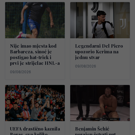
Nije imao mjesta kod
Legendarni Del Piero
Barbareza, sinoć je
upozorio Kerima na
postigao hat-trick i
jednu stvar
prvi je strijelac HNL-a
09/08/2026
09/08/2026
UEFA drastično kaznila
Benjamin Šehić
Borac, evo koliko
poražen četvrti put