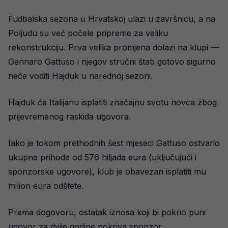
Fudbalska sezona u Hrvatskoj ulazi u završnicu, a na
Poljudu su već počele pripreme za veliku
rekonstrukciju. Prva velika promjena dolazi na klupi —
Gennaro Gattuso i njegov stručni štab gotovo sigurno
neće voditi Hajduk u narednoj sezoni.
Hajduk će Italijanu isplatiti značajnu svotu novca zbog
prijevremenog raskida ugovora.
Iako je tokom prethodnih šest mjeseci Gattuso ostvario
ukupne prihode od 576 hiljada eura (uključujući i
sponzorske ugovore), klub je obavezan isplatiti mu
milion eura odštete.
Prema dogovoru, ostatak iznosa koji bi pokrio puni
ugovor za dvije godine pokriva sponzor.