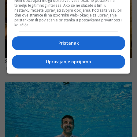
Neki dobavljači mogu obrađivati vaše osobne podatke na
temelju legitimnog interesa. Ako se ne slažete s tim, u
nastavku možete upravljati svojim opcijama. Potražite vezu pri
dnu ove stranice ili na izborniku web-lokacije za upravljanje
pristankom ili povlačenje pristanka u postavkama privatnosti i
kolačića.
Pristanak
Upravljanje opcijama