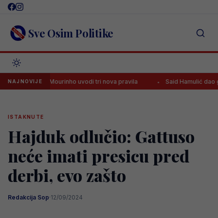
Skip
to
content
Sve Osim Politike
ina u Realu, Mourinho uvodi tri nova pravila
Said Hamulić dao gol na
NAJNOVIJE
ISTAKNUTE
Hajduk odlučio: Gattuso
neće imati presicu pred
derbi, evo zašto
Redakcija Sop
·
12/09/2024