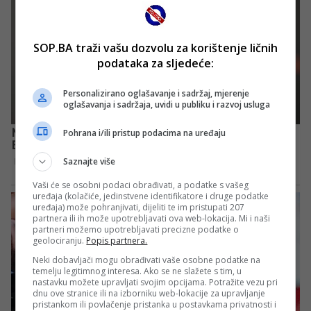
SOP.BA traži vašu dozvolu za korištenje ličnih
podataka za sljedeće:
Personalizirano oglašavanje i sadržaj, mjerenje
oglašavanja i sadržaja, uvidi u publiku i razvoj usluga
Pohrana i/ili pristup podacima na uređaju
Saznajte više
Vaši će se osobni podaci obrađivati, a podatke s vašeg
uređaja (kolačiće, jedinstvene identifikatore i druge podatke
uređaja) može pohranjivati, dijeliti te im pristupati 207
partnera ili ih može upotrebljavati ova web-lokacija. Mi i naši
partneri možemo upotrebljavati precizne podatke o
geolociranju.
Popis partnera.
Neki dobavljači mogu obrađivati vaše osobne podatke na
temelju legitimnog interesa. Ako se ne slažete s tim, u
nastavku možete upravljati svojim opcijama. Potražite vezu pri
dnu ove stranice ili na izborniku web-lokacije za upravljanje
pristankom ili povlačenje pristanka u postavkama privatnosti i