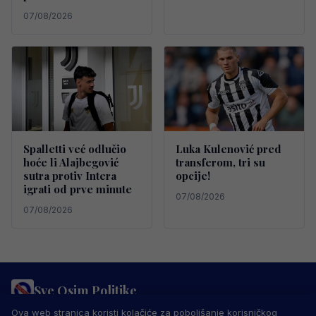
07/08/2026
Spalletti već odlučio
Luka Kulenović pred
hoće li Alajbegović
transferom, tri su
sutra protiv Intera
opcije!
igrati od prve minute
07/08/2026
07/08/2026
Sve Osim Politike
PRAVILA PRIVATNOSTI
MARKETING
USLOVI KORIŠTENJA
Ova web stranica koristi kolačiće za poboljšanje korisničkog