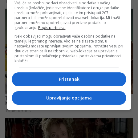
Vaši će se osobni podaci obrađivati, a podatke s vašeg
uređaja (kolačiće, jedinstvene identifikatore i druge podatke
uređaja) može pohranjivati, dijeliti te im pristupati 207
partnera ili ih može upotrebljavati ova web-lokacija. Mi i naši
partneri možemo upotrebljavati precizne podatke o
geolociranju.
Popis partnera.
Neki dobavljači mogu obrađivati vaše osobne podatke na
temelju legitimnog interesa. Ako se ne slažete s tim, u
nastavku možete upravljati svojim opcijama. Potražite vezu pri
dnu ove stranice ili na izborniku web-lokacije za upravljanje
pristankom ili povlačenje pristanka u postavkama privatnosti i
kolačića.
Pristanak
Upravljanje opcijama