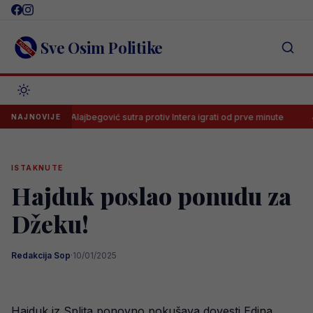
Skip
to
content
Sve Osim Politike
hoće li Alajbegović sutra protiv Intera igrati od prve minute
Luka Kul
NAJNOVIJE
ISTAKNUTE
Hajduk poslao ponudu za
Džeku!
Redakcija Sop
·
10/01/2025
Hajduk iz Splita ponovno pokušava dovesti Edina