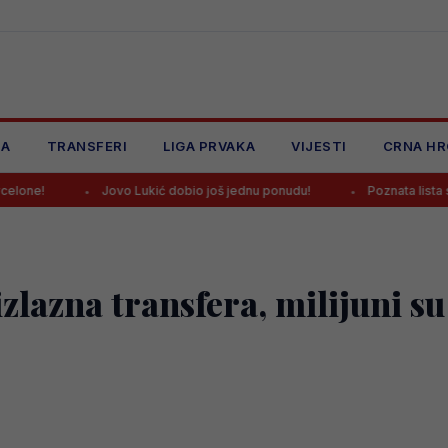
JA
TRANSFERI
LIGA PRVAKA
VIJESTI
CRNA HR
Jovo Lukić dobio još jednu ponudu!
Poznata lista sudija za novu s
zlazna transfera, milijuni su