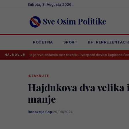
Skip
Subota, 8. Augusta 2026.
to
content
Sve Osim Politike
POČETNA
SPORT
BH. REPREZENTACI
oja je sve ostavila bez teksta: Liverpool doveo kapitena Barcelone!
NAJNOVIJE
ISTAKNUTE
Hajdukova dva velika i
manje
Redakcija Sop
·
29/08/2024