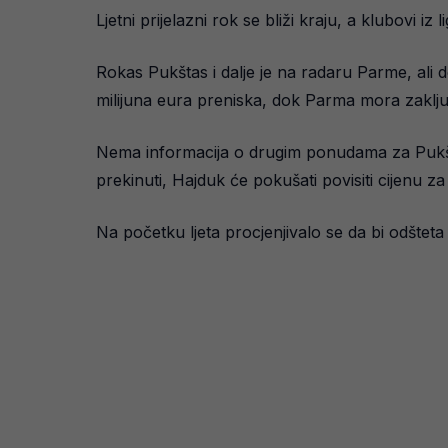
Ljetni prijelazni rok se bliži kraju, a klubovi i
Rokas Pukštas i dalje je na radaru Parme, ali 
milijuna eura preniska, dok Parma mora zaključ
Nema informacija o drugim ponudama za Pukštas
prekinuti, Hajduk će pokušati povisiti cijenu z
Na početku ljeta procjenjivalo se da bi odšteta