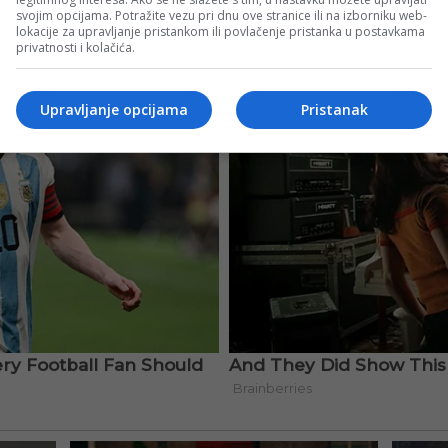
svojim opcijama. Potražite vezu pri dnu ove stranice ili na izborniku web-
lokacije za upravljanje pristankom ili povlačenje pristanka u postavkama
privatnosti i kolačića.
Upravljanje opcijama
Pristanak