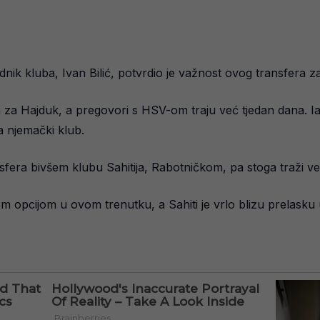
nik kluba, Ivan Bilić, potvrdio je važnost ovog transfera za
ja za Hajduk, a pregovori s HSV-om traju već tjedan dana. I
za njemački klub.
sfera bivšem klubu Sahitija, Rabotničkom, pa stoga traži v
 opcijom u ovom trenutku, a Sahiti je vrlo blizu prelasku 