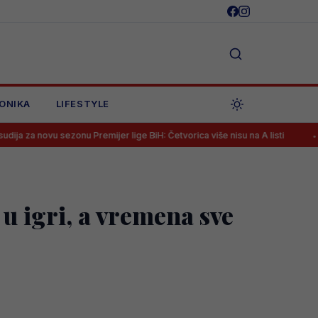
ONIKA
LIFESTYLE
ezonu Premijer lige BiH: Četvorica više nisu na A listi
Španac na kl
 u igri, a vremena sve