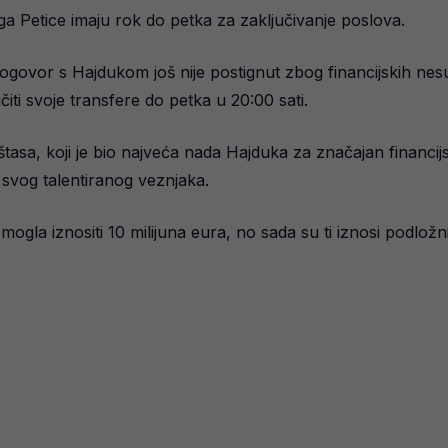
z liga Petice imaju rok do petka za zaključivanje poslova.
dogovor s Hajdukom još nije postignut zbog financijskih ne
iti svoje transfere do petka u 20:00 sati.
a, koji je bio najveća nada Hajduka za značajan financijsk
a svog talentiranog veznjaka.
 mogla iznositi 10 milijuna eura, no sada su ti iznosi podlo