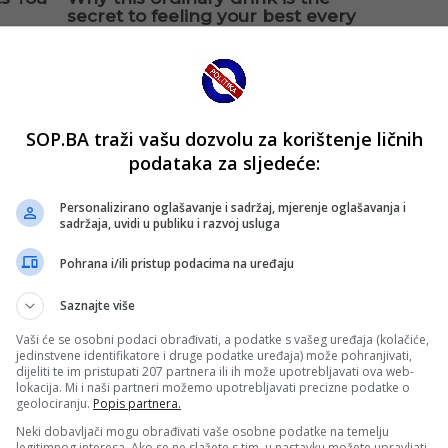
SOP.BA traži vašu dozvolu za korištenje ličnih
podataka za sljedeće:
Personalizirano oglašavanje i sadržaj, mjerenje oglašavanja i
sadržaja, uvidi u publiku i razvoj usluga
Pohrana i/ili pristup podacima na uređaju
Saznajte više
Vaši će se osobni podaci obrađivati, a podatke s vašeg uređaja (kolačiće,
jedinstvene identifikatore i druge podatke uređaja) može pohranjivati,
dijeliti te im pristupati 207 partnera ili ih može upotrebljavati ova web-
lokacija. Mi i naši partneri možemo upotrebljavati precizne podatke o
geolociranju.
Popis partnera.
Neki dobavljači mogu obrađivati vaše osobne podatke na temelju
legitimnog interesa. Ako se ne slažete s tim, u nastavku možete upravljati