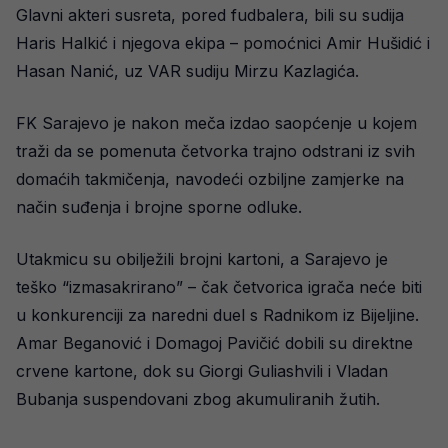
Glavni akteri susreta, pored fudbalera, bili su sudija
Haris Halkić i njegova ekipa – pomoćnici Amir Hušidić i
Hasan Nanić, uz VAR sudiju Mirzu Kazlagića.
FK Sarajevo je nakon meča izdao saopćenje u kojem
traži da se pomenuta četvorka trajno odstrani iz svih
domaćih takmičenja, navodeći ozbiljne zamjerke na
način suđenja i brojne sporne odluke.
Utakmicu su obilježili brojni kartoni, a Sarajevo je
teško “izmasakrirano” – čak četvorica igrača neće biti
u konkurenciji za naredni duel s Radnikom iz Bijeljine.
Amar Beganović i Domagoj Pavičić dobili su direktne
crvene kartone, dok su Giorgi Guliashvili i Vladan
Bubanja suspendovani zbog akumuliranih žutih.