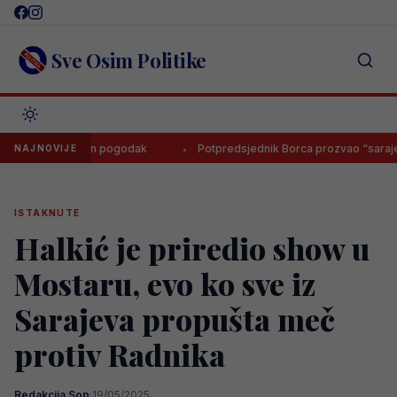
Skip
to
content
Sve Osim Politike
bi pun pogodak
Potpredsjednik Borca prozvao “sarajevsku čaršiju”: ‘Zn
NAJNOVIJE
ISTAKNUTE
Halkić je priredio show u
Mostaru, evo ko sve iz
Sarajeva propušta meč
protiv Radnika
Redakcija Sop
·
19/05/2025