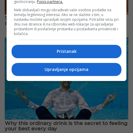
geolociranju.
Popis partnera.
Neki dobavljači mogu obrađivati vaše osobne podatke na
temelju legitimnog interesa. Ako se ne slažete s tim, u
nastavku možete upravljati svojim opcijama. Potražite vezu pri
dnu ove stranice ili na izborniku web-lokacije za upravljanje
pristankom ili povlačenje pristanka u postavkama privatnosti i
kolačića.
Pristanak
Upravljanje opcijama