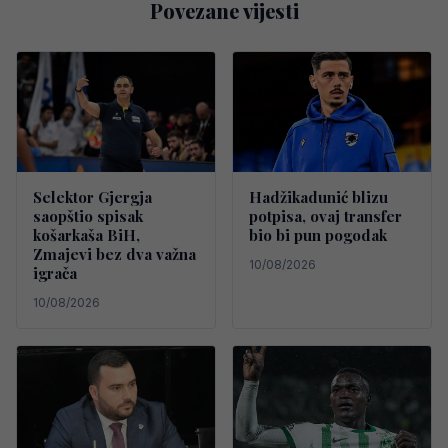
Povezane vijesti
Selektor Gjergja
Hadžikadunić blizu
saopštio spisak
potpisa, ovaj transfer
košarkaša BiH,
bio bi pun pogodak
Zmajevi bez dva važna
10/08/2026
igrača
10/08/2026