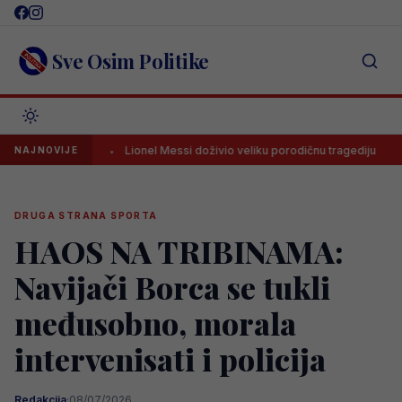
Skip
to
content
Sve Osim Politike
ića
Lionel Messi doživio veliku porodičnu tragediju
Stroga
NAJNOVIJE
DRUGA STRANA SPORTA
HAOS NA TRIBINAMA:
Navijači Borca se tukli
međusobno, morala
intervenisati i policija
Redakcija
·
08/07/2026