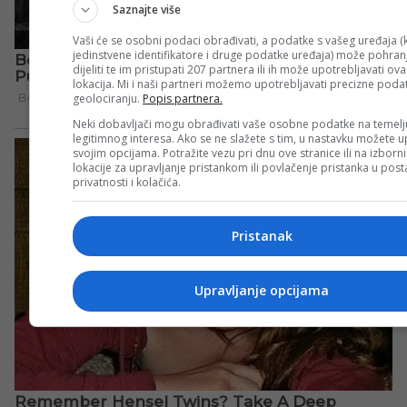
Saznajte više
Vaši će se osobni podaci obrađivati, a podatke s vašeg uređaja (k
jedinstvene identifikatore i druge podatke uređaja) može pohranji
dijeliti te im pristupati 207 partnera ili ih može upotrebljavati ov
lokacija. Mi i naši partneri možemo upotrebljavati precizne poda
geolociranju.
Popis partnera.
Neki dobavljači mogu obrađivati vaše osobne podatke na temelj
legitimnog interesa. Ako se ne slažete s tim, u nastavku možete up
svojim opcijama. Potražite vezu pri dnu ove stranice ili na izborn
lokacije za upravljanje pristankom ili povlačenje pristanka u po
privatnosti i kolačića.
Pristanak
Upravljanje opcijama