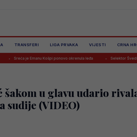
JA
TRANSFERI
LIGA PRVAKA
VIJESTI
CRNA HR
je Emanu Košpi ponovo okrenula leđa
Selektor Švedske otputovao 
 šakom u glavu udario rivala
ja sudije (VIDEO)