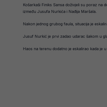
Košarkaši Finiks Sansa doživjeli su poraz na 
između Jusufa Nurkića i Nađija Maršala.
Nakon jednog grubog faula, situacija je eskalir
Jusuf Nurkić je prvi zadao udarac šakom u gla
Haos na terenu dodatno je eskalirao kada je u 