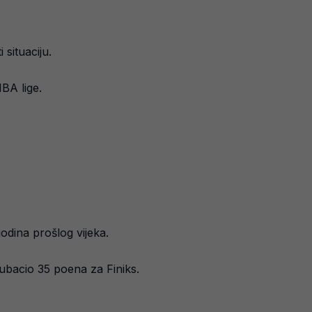
 situaciju.
NBA lige.
godina prošlog vijeka.
 ubacio 35 poena za Finiks.