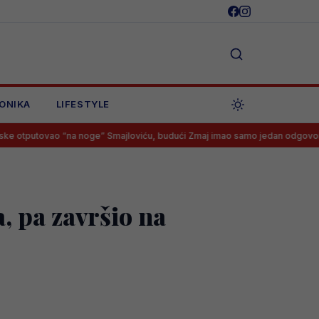
ONIKA
LIFESTYLE
“na noge” Smajloviću, budući Zmaj imao samo jedan odgovor
Gooo
, pa završio na