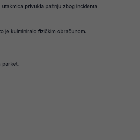
e utakmica privukla pažnju zbog incidenta
što je kulminiralo fizičkim obračunom.
 parket.