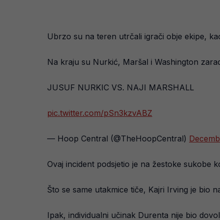
Ubrzo su na teren utrčali igrači obje ekipe, kao
Na kraju su Nurkić, Maršal i Washington zaradil
JUSUF NURKIC VS. NAJI MARSHALL
pic.twitter.com/pSn3kzvABZ
— Hoop Central (@TheHoopCentral)
Decembe
Ovaj incident podsjetio je na žestoke sukobe ko
Što se same utakmice tiče, Kajri Irving je bio
Ipak, individualni učinak Durenta nije bio do