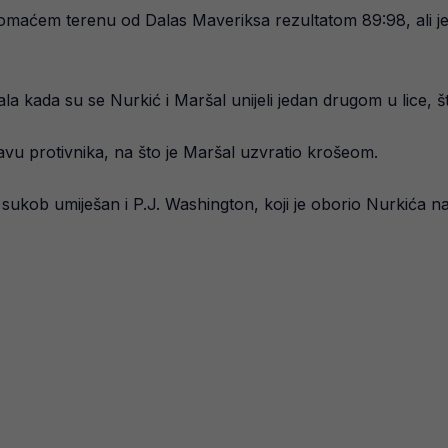
domaćem terenu od Dalas Maveriksa rezultatom 89:98, ali j
ala kada su se Nurkić i Maršal unijeli jedan drugom u lice, 
vu protivnika, na što je Maršal uzvratio krošeom.
sukob umiješan i P.J. Washington, koji je oborio Nurkića na