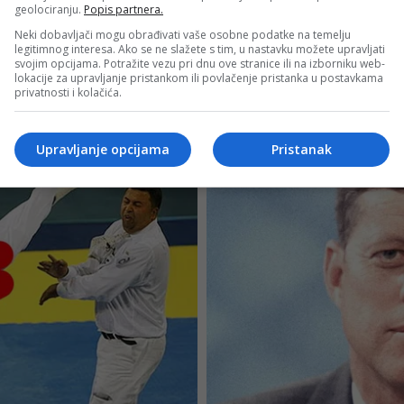
geolociranju.
Popis partnera.
Neki dobavljači mogu obrađivati vaše osobne podatke na temelju
legitimnog interesa. Ako se ne slažete s tim, u nastavku možete upravljati
svojim opcijama. Potražite vezu pri dnu ove stranice ili na izborniku web-
lokacije za upravljanje pristankom ili povlačenje pristanka u postavkama
privatnosti i kolačića.
Upravljanje opcijama
Pristanak