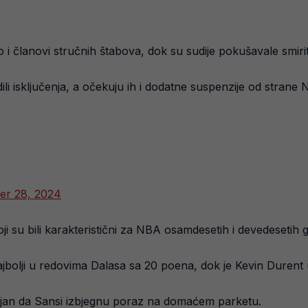
 i članovi stručnih štabova, dok su sudije pokušavale smiriti
i isključenja, a očekuju ih i dodatne suspenzije od strane 
r 28, 2024
ji su bili karakteristični za NBA osamdesetih i devedesetih 
 najbolji u redovima Dalasa sa 20 poena, dok je Kevin Durent
voljan da Sansi izbjegnu poraz na domaćem parketu.