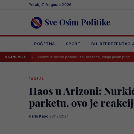
Skip
Petak, 7. Augusta 2026.
to
content
Sve Osim Politike
POČETNA
SPORT
BH. REPREZENTACI
Juventus odbio ponudu za Bosanca, imaju jasan plan!
Sreća 
NAJNOVIJE
FUDBAL
Haos u Arizoni: Nurkić
parketu, ovo je reakci
Haris Kapo
·
28/12/2024