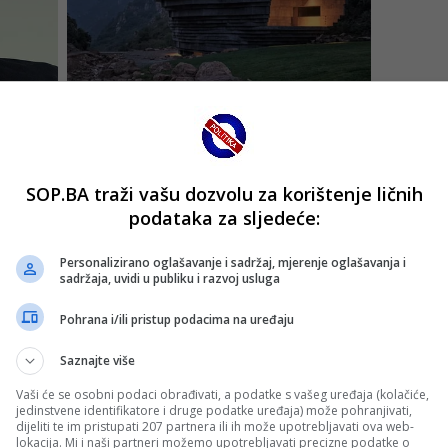
SOP.BA traži vašu dozvolu za korištenje ličnih
podataka za sljedeće:
Personalizirano oglašavanje i sadržaj, mjerenje oglašavanja i
sadržaja, uvidi u publiku i razvoj usluga
Pohrana i/ili pristup podacima na uređaju
Saznajte više
Vaši će se osobni podaci obrađivati, a podatke s vašeg uređaja (kolačiće,
jedinstvene identifikatore i druge podatke uređaja) može pohranjivati,
dijeliti te im pristupati 207 partnera ili ih može upotrebljavati ova web-
lokacija. Mi i naši partneri možemo upotrebljavati precizne podatke o