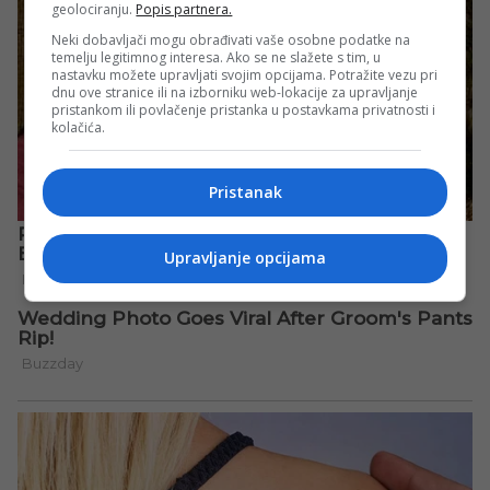
geolociranju.
Popis partnera.
Neki dobavljači mogu obrađivati vaše osobne podatke na
temelju legitimnog interesa. Ako se ne slažete s tim, u
nastavku možete upravljati svojim opcijama. Potražite vezu pri
dnu ove stranice ili na izborniku web-lokacije za upravljanje
pristankom ili povlačenje pristanka u postavkama privatnosti i
kolačića.
Pristanak
Upravljanje opcijama