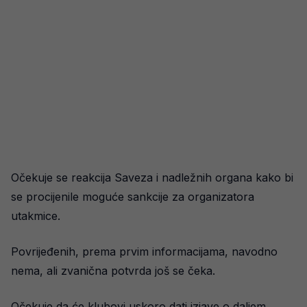
Očekuje se reakcija Saveza i nadležnih organa kako bi
se procijenile moguće sankcije za organizatora
utakmice.
Povrijeđenih, prema prvim informacijama, navodno
nema, ali zvanična potvrda još se čeka.
Očekuje da će klubovi uskoro dati izjave o daljem