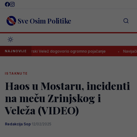
Skip
to
content
Sve Osim Politike
Mostarski Velež dogovorio ogromno pojačanje
Navijači Borca
NAJNOVIJE
ISTAKNUTE
Haos u Mostaru, incidenti
na meču Zrinjskog i
Veleža (VIDEO)
Redakcija Sop
·
12/02/2025