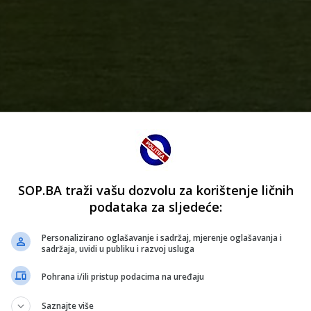
SOP.BA traži vašu dozvolu za korištenje ličnih
podataka za sljedeće:
Personalizirano oglašavanje i sadržaj, mjerenje oglašavanja i
sadržaja, uvidi u publiku i razvoj usluga
Pohrana i/ili pristup podacima na uređaju
e između FK Velež Mostar i HŠK Zrinjski Mostar u Vrapčićim
Saznajte više