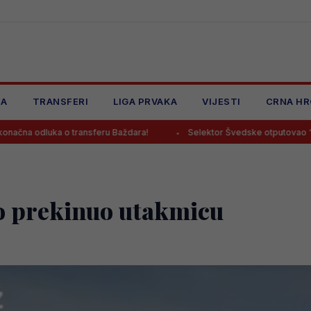
JA
TRANSFERI
LIGA PRVAKA
VIJESTI
CRNA HR
ransferu Baždara!
Selektor Švedske otputovao “na noge” Smajlov
to prekinuo utakmicu