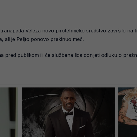
ntranapada Veleža novo pirotehničko sredstvo završilo na tra
, ali je Peljto ponovo prekinuo meč.
ena pred publikom ili će službena lica donijeti odluku o praž