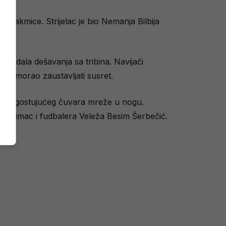
u utakmice. Strijelac je bio Nemanja Bilbija
kidala dešavanja sa tribina. Navijači
jto morao zaustavljati susret.
dio je gostujućeg čuvara mreže u nogu.
or Štimac i fudbalera Veleža Besim Šerbečić.