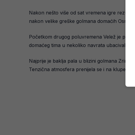
Nakon nešto više od sat vremena igre rezultat je
nakon velike greške golmana domaćih Osmana
Početkom drugog poluvremena Velež je pokušao 
domaćeg tima u nekoliko navrata ubacivali su p
Najprije je baklja pala u blizini golmana Zrin
Tenzična atmosfera prenijela se i na klupe, p