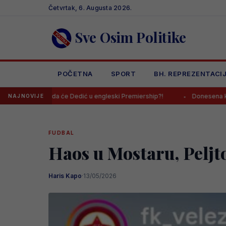
Skip
Četvrtak, 6. Augusta 2026.
to
content
Sve Osim Politike
POČETNA
SPORT
BH. REPREZENTACI
 da će Dedić u engleski Premiership?!
Donesena konačna odluka o t
NAJNOVIJE
FUDBAL
Haos u Mostaru, Pelj
Haris Kapo
·
13/05/2026