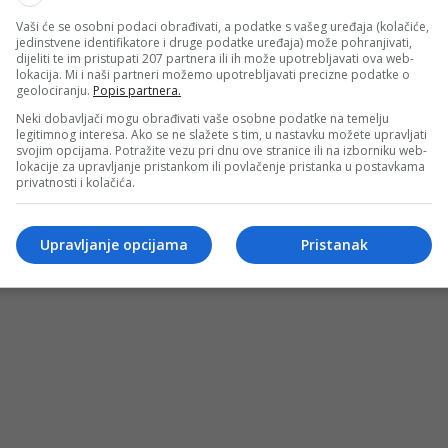
Vaši će se osobni podaci obrađivati, a podatke s vašeg uređaja (kolačiće,
 1:0 za Zrinjski, koji je do prednosti stigao već na otvaranj
jedinstvene identifikatore i druge podatke uređaja) može pohranjivati,
dijeliti te im pristupati 207 partnera ili ih može upotrebljavati ova web-
 Karića.
lokacija. Mi i naši partneri možemo upotrebljavati precizne podatke o
geolociranju.
Popis partnera.
Neki dobavljači mogu obrađivati vaše osobne podatke na temelju
doći do izjednačenja, ali ritam utakmice konstantno su pre
legitimnog interesa. Ako se ne slažete s tim, u nastavku možete upravljati
irotehnička sredstva na teren, zbog čega je sudija Irfan Pel
svojim opcijama. Potražite vezu pri dnu ove stranice ili na izborniku web-
lokacije za upravljanje pristankom ili povlačenje pristanka u postavkama
privatnosti i kolačića.
jskog, a nedugo zatim jedan od pirotehničkih predmeta pogo
a je došlo do verbalnog sukoba između trenera Zrinjskog Ig
Upravljanje opcijama
Pristanak