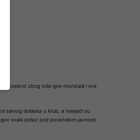
ku, posebno zbog loše igre momčadi i sve
od samog dolaska u klub, a navijači su
njegov svaki potez pod povećalom javnosti.