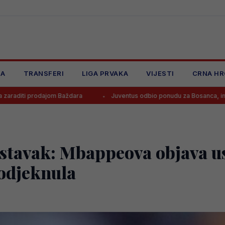
JA
TRANSFERI
LIGA PRVAKA
VIJESTI
CRNA HR
om Baždara
Juventus odbio ponudu za Bosanca, imaju jasan plan!
stavak: Mbappeova objava us
odjeknula