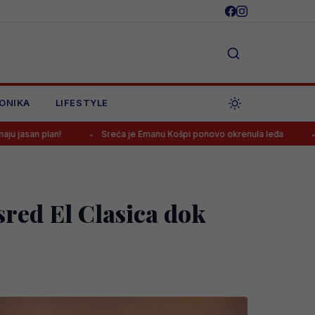
ONIKA
LIFESTYLE
Sreća je Emanu Košpi ponovo okrenula leđa
Selektor Šved
red El Clasica dok