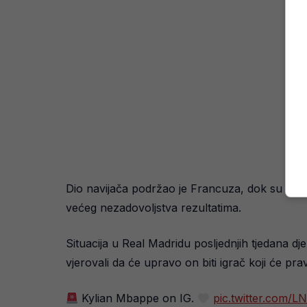
Dio navijača podržao je Francuza, dok su drug
većeg nezadovoljstva rezultatima.
Situacija u Real Madridu posljednjih tjedana d
vjerovali da će upravo on biti igrač koji će p
Kylian Mbappe on IG.
pic.twitter.com/