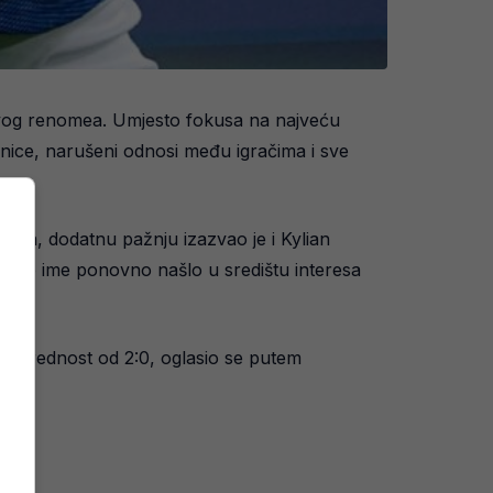
takvog renomea. Umjesto fokusa na najveću
nice, narušeni odnosi među igračima i sve
ala, dodatnu pažnju izazvao je i Kylian
govo ime ponovno našlo u središtu interesa
la prednost od 2:0, oglasio se putem