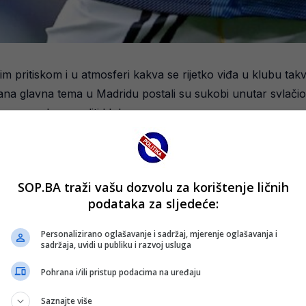
kim pritiskom i u atmosferi kakva se rijetko viđa u klubu 
na glavna tema u Madridu postali su sukobi unutar svlačio
koro mogle pogoditi klub.
mogućim odlascima i čak povratku Josea Mourinha na klupu Re
iv Barcelone zbog problema s ložom lijeve noge, ali se nje
SOP.BA traži vašu dozvolu za korištenje ličnih
podataka za sljedeće:
m prvog poluvremena, u trenutku kada je Barcelona već ima
Personalizirano oglašavanje i sadržaj, mjerenje oglašavanja i
televizora uz kratku poruku: “Hala Madrid.”
sadržaja, uvidi u publiku i razvoj usluga
Pohrana i/ili pristup podacima na uređaju
pi, reakcije navijača bile su podijeljene.
Saznajte više