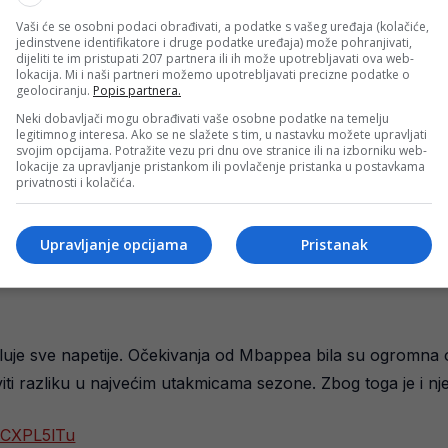
Vaši će se osobni podaci obrađivati, a podatke s vašeg uređaja (kolačiće,
jedinstvene identifikatore i druge podatke uređaja) može pohranjivati,
dijeliti te im pristupati 207 partnera ili ih može upotrebljavati ova web-
lokacija. Mi i naši partneri možemo upotrebljavati precizne podatke o
geolociranju.
Popis partnera.
Neki dobavljači mogu obrađivati vaše osobne podatke na temelju
legitimnog interesa. Ako se ne slažete s tim, u nastavku možete upravljati
svojim opcijama. Potražite vezu pri dnu ove stranice ili na izborniku web-
lokacije za upravljanje pristankom ili povlačenje pristanka u postavkama
privatnosti i kolačića.
Upravljanje opcijama
Pristanak
i smatrali da je objava stigla u potpuno pogrešnom trenut
jeluje sve napetije. Očekivanja od Mbappea bila su ogromna 
raviti razliku u najvećim utakmicama sezone. Zbog toga je i 
LNCXPL5lTu