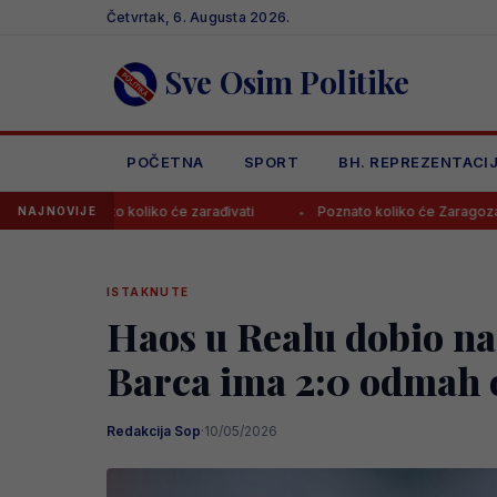
Skip
Četvrtak, 6. Augusta 2026.
to
content
Sve Osim Politike
POČETNA
SPORT
BH. REPREZENTACI
 koliko će zarađivati
Poznato koliko će Zaragoza zaraditi prodaj
NAJNOVIJE
ISTAKNUTE
Haos u Realu dobio na
Barca ima 2:0 odmah 
Redakcija Sop
·
10/05/2026