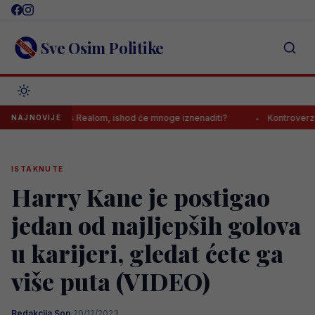
Skip
to
content
Sve Osim Politike
o sastanak s Realom, ishod će mnoge iznenaditi?
Kontroverzni gazd
NAJNOVIJE
ISTAKNUTE
Harry Kane je postigao
jedan od najljepših golova
u karijeri, gledat ćete ga
više puta (VIDEO)
Redakcija Sop
·
20/12/2023