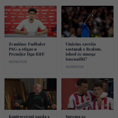
Zvanično: Fudbaler
Vinicius završio
PSG-a stigao u
sastanak s Realom,
Premijer ligu BiH!
ishod će mnoge
iznenaditi?
05/08/2026
05/08/2026
Kontroverzni gazda s
Sprema se