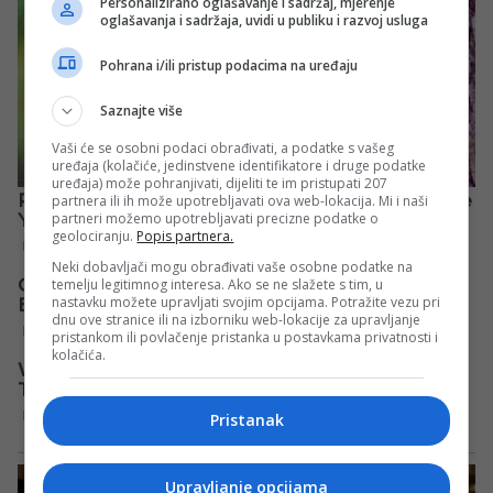
Personalizirano oglašavanje i sadržaj, mjerenje
oglašavanja i sadržaja, uvidi u publiku i razvoj usluga
Pohrana i/ili pristup podacima na uređaju
Saznajte više
Vaši će se osobni podaci obrađivati, a podatke s vašeg
uređaja (kolačiće, jedinstvene identifikatore i druge podatke
uređaja) može pohranjivati, dijeliti te im pristupati 207
partnera ili ih može upotrebljavati ova web-lokacija. Mi i naši
partneri možemo upotrebljavati precizne podatke o
geolociranju.
Popis partnera.
Neki dobavljači mogu obrađivati vaše osobne podatke na
temelju legitimnog interesa. Ako se ne slažete s tim, u
nastavku možete upravljati svojim opcijama. Potražite vezu pri
dnu ove stranice ili na izborniku web-lokacije za upravljanje
pristankom ili povlačenje pristanka u postavkama privatnosti i
kolačića.
Pristanak
Upravljanje opcijama