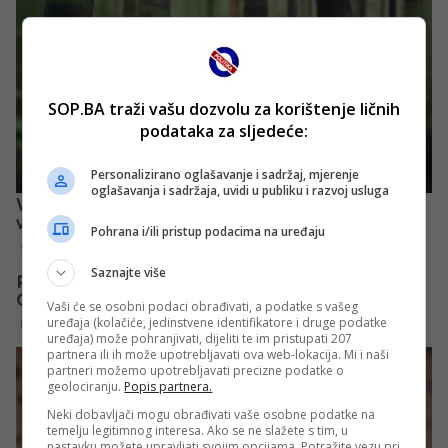
SOP.BA traži vašu dozvolu za korištenje ličnih
podataka za sljedeće:
Personalizirano oglašavanje i sadržaj, mjerenje
oglašavanja i sadržaja, uvidi u publiku i razvoj usluga
Pohrana i/ili pristup podacima na uređaju
Saznajte više
Vaši će se osobni podaci obrađivati, a podatke s vašeg
uređaja (kolačiće, jedinstvene identifikatore i druge podatke
uređaja) može pohranjivati, dijeliti te im pristupati 207
partnera ili ih može upotrebljavati ova web-lokacija. Mi i naši
partneri možemo upotrebljavati precizne podatke o
geolociranju.
Popis partnera.
Neki dobavljači mogu obrađivati vaše osobne podatke na
temelju legitimnog interesa. Ako se ne slažete s tim, u
nastavku možete upravljati svojim opcijama. Potražite vezu pri