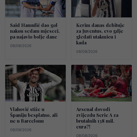
Said Hamulić dao gol
Kerim danas debituje
nakon sedam mjeseci,
za Juventus, evo gdje
pa najavio bolje dane
gledati utakmicu i
kada
08/08/2026
08/08/2026
Vlahović stiže u
Arsenal dovodi
Španiju besplatno, ali
zvijezdu Serie A za
ne u Barcelonu
brutalnih 138 mil.
eura?!
08/08/2026
08/08/2026