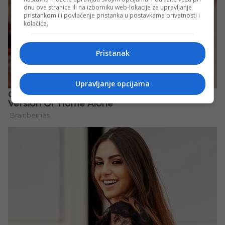
dnu ove stranice ili na izborniku web-lokacije za upravljanje
pristankom ili povlačenje pristanka u postavkama privatnosti i
kolačića.
Pristanak
Upravljanje opcijama