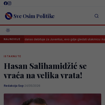
Skip
to
content
Sve Osim Politike
Kerim danas debituje za Juventus, evo gdje gledati utakmicu i kada
NAJNOVIJE
ISTAKNUTE
Hasan Salihamidžić se
vraća na velika vrata!
Redakcija Sop
·
24/05/2026