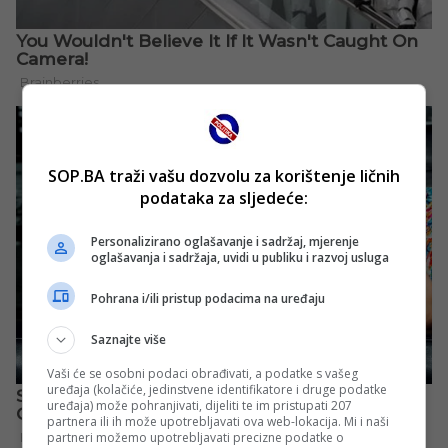
SOP.BA traži vašu dozvolu za korištenje ličnih
podataka za sljedeće:
Personalizirano oglašavanje i sadržaj, mjerenje
oglašavanja i sadržaja, uvidi u publiku i razvoj usluga
Pohrana i/ili pristup podacima na uređaju
Saznajte više
Vaši će se osobni podaci obrađivati, a podatke s vašeg
uređaja (kolačiće, jedinstvene identifikatore i druge podatke
uređaja) može pohranjivati, dijeliti te im pristupati 207
partnera ili ih može upotrebljavati ova web-lokacija. Mi i naši
partneri možemo upotrebljavati precizne podatke o