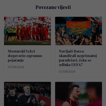
Povezane vijesti
Mostarski Velež
Navijači Borca
dogovorio ogromno
skandirali nepriznatoj
pojačanje
paradržavi, čeka se
odluka UEFA?
07/08/2026
07/08/2026