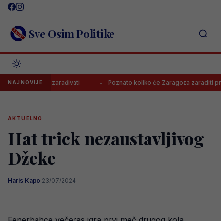
Skip
to
content
Sve Osim Politike
liko će zarađivati
Poznato koliko će Zaragoza zaraditi prodajom 
NAJNOVIJE
AKTUELNO
Hat trick nezaustavljivog
Džeke
Haris Kapo
·
23/07/2024
Fenerbahce večeras igra prvi meč drugog kola