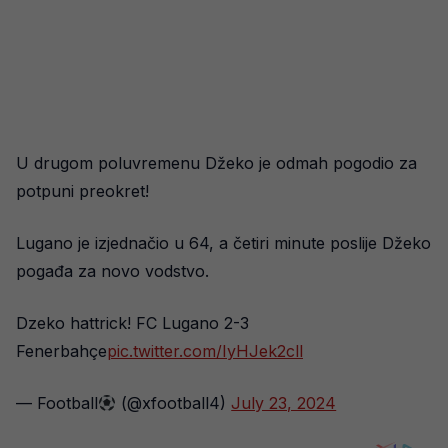
U drugom poluvremenu Džeko je odmah pogodio za
potpuni preokret!
Lugano je izjednačio u 64, a četiri minute poslije Džeko
pogađa za novo vodstvo.
Dzeko hattrick! FC Lugano 2-3
Fenerbahçe
pic.twitter.com/IyHJek2cll
— Football
(@xfootball4)
July 23, 2024