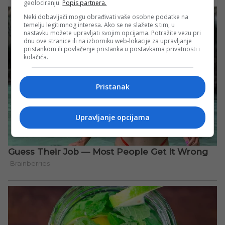
geolociranju.
Popis partnera.
Neki dobavljači mogu obrađivati vaše osobne podatke na
temelju legitimnog interesa. Ako se ne slažete s tim, u
nastavku možete upravljati svojim opcijama. Potražite vezu pri
dnu ove stranice ili na izborniku web-lokacije za upravljanje
pristankom ili povlačenje pristanka u postavkama privatnosti i
kolačića.
Pristanak
Upravljanje opcijama