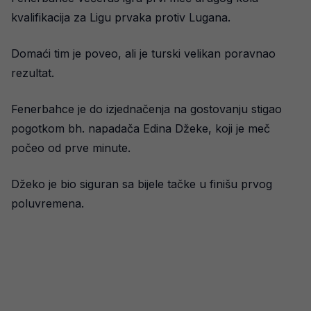
kvalifikacija za Ligu prvaka protiv Lugana.
Domaći tim je poveo, ali je turski velikan poravnao
rezultat.
Fenerbahce je do izjednačenja na gostovanju stigao
pogotkom bh. napadača Edina Džeke, koji je meč
počeo od prve minute.
Džeko je bio siguran sa bijele tačke u finišu prvog
poluvremena.