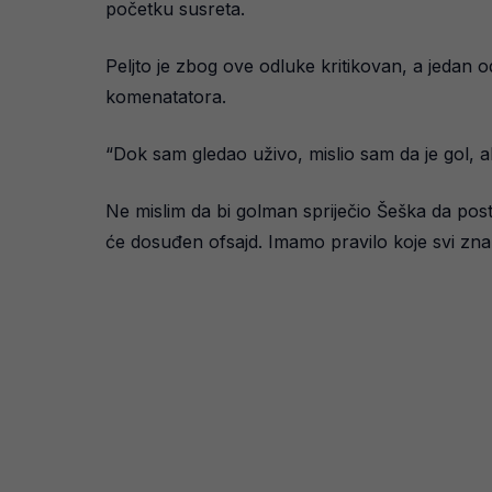
početku susreta.
Peljto je zbog ove odluke kritikovan, a jedan od
komenatatora.
“Dok sam gledao uživo, mislio sam da je gol, a
Ne mislim da bi golman spriječio Šeška da postig
će dosuđen ofsajd. Imamo pravilo koje svi znamo