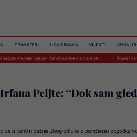
JA
TRANSFERI
LIGA PRVAKA
VIJESTI
CRNA HR
jer lige BiH: Četvorica više nisu na A listi
Španac na klupi Željezn
Irfana Peljte: “Dok sam gled
ao se u centru pažnje zbog odluke o poništenju pogodka k