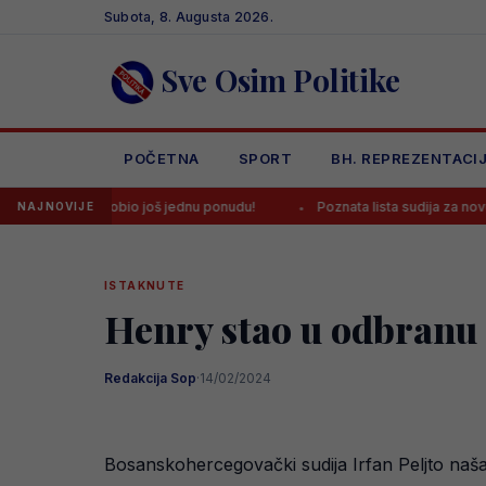
Skip
Subota, 8. Augusta 2026.
to
content
Sve Osim Politike
POČETNA
SPORT
BH. REPREZENTACI
ić dobio još jednu ponudu!
Poznata lista sudija za novu sezonu Premi
NAJNOVIJE
ISTAKNUTE
Henry stao u odbranu 
Redakcija Sop
·
14/02/2024
Bosanskohercegovački sudija Irfan Peljto naš