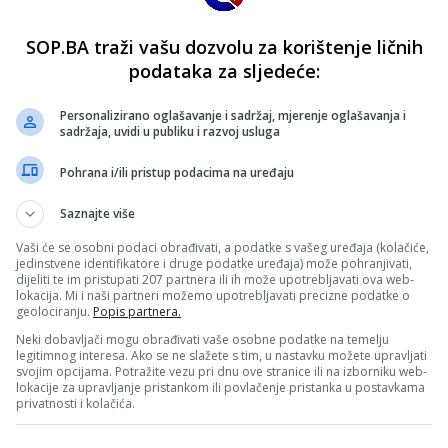
SOP.BA traži vašu dozvolu za korištenje ličnih
podataka za sljedeće:
Personalizirano oglašavanje i sadržaj, mjerenje oglašavanja i
sadržaja, uvidi u publiku i razvoj usluga
Pohrana i/ili pristup podacima na uređaju
Saznajte više
Vaši će se osobni podaci obrađivati, a podatke s vašeg uređaja (kolačiće,
jedinstvene identifikatore i druge podatke uređaja) može pohranjivati,
dijeliti te im pristupati 207 partnera ili ih može upotrebljavati ova web-
lokacija. Mi i naši partneri možemo upotrebljavati precizne podatke o
geolociranju.
Popis partnera.
Neki dobavljači mogu obrađivati vaše osobne podatke na temelju
legitimnog interesa. Ako se ne slažete s tim, u nastavku možete upravljati
svojim opcijama. Potražite vezu pri dnu ove stranice ili na izborniku web-
lokacije za upravljanje pristankom ili povlačenje pristanka u postavkama
privatnosti i kolačića.