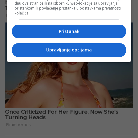
dnu ove stranice ili na izborniku web-lokacije za upravljanje
pristankom ili povlačenje pristanka u postavkama privatnosti i
kolačića.
Pristanak
Upravljanje opcijama