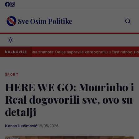
Skip
to
content
Sve Osim Politike
Neviđena sramota: Delije napravile koreografiju u čast ratnog zločinca n
NAJNOVIJE
SPORT
HERE WE GO: Mourinho i
Real dogovorili sve, ovo su
detalji
Kenan Hećimović
·
18/05/2026