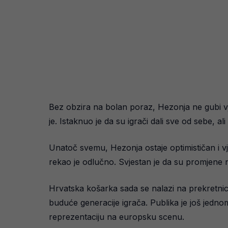
Bez obzira na bolan poraz, Hezonja ne gubi vj
je. Istaknuo je da su igrači dali sve od sebe, a
Unatoč svemu, Hezonja ostaje optimističan i vj
rekao je odlučno. Svjestan je da su promjene nuž
Hrvatska košarka sada se nalazi na prekretnici i
buduće generacije igrača. Publika je još jedno
reprezentaciju na europsku scenu.