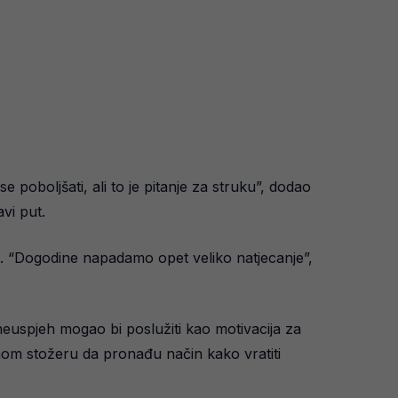
oboljšati, ali to je pitanje za struku”, dodao
avi put.
ti. “Dogodine napadamo opet veliko natjecanje”,
j neuspjeh mogao bi poslužiti kao motivacija za
čnom stožeru da pronađu način kako vratiti