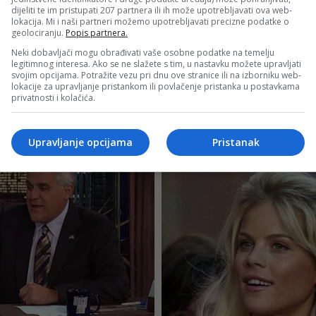
dijeliti te im pristupati 207 partnera ili ih može upotrebljavati ova web-
lokacija. Mi i naši partneri možemo upotrebljavati precizne podatke o
geolociranju.
Popis partnera.
Neki dobavljači mogu obrađivati vaše osobne podatke na temelju
legitimnog interesa. Ako se ne slažete s tim, u nastavku možete upravljati
svojim opcijama. Potražite vezu pri dnu ove stranice ili na izborniku web-
lokacije za upravljanje pristankom ili povlačenje pristanka u postavkama
privatnosti i kolačića.
Upravljanje opcijama
Pristanak