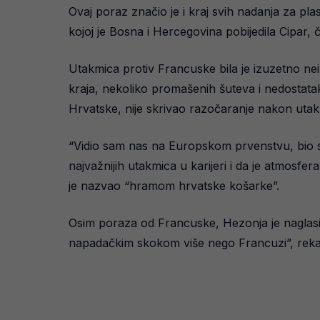
Ovaj poraz značio je i kraj svih nadanja za pl
kojoj je Bosna i Hercegovina pobijedila Cipar,
Utakmica protiv Francuske bila je izuzetno neiz
kraja, nekoliko promašenih šuteva i nedostatak
Hrvatske, nije skrivao razočaranje nakon utak
“Vidio sam nas na Europskom prvenstvu, bio s
najvažnijih utakmica u karijeri i da je atmosfe
je nazvao “hramom hrvatske košarke”.
Osim poraza od Francuske, Hezonja je naglasio 
napadačkim skokom više nego Francuzi”, rekao 