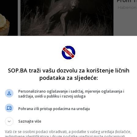
SOP.BA traži vašu dozvolu za korištenje ličnih
podataka za sljedeće:
Personalizirano oglašavanje i sadržaj, mjerenje oglašavanja i
sadržaja, uvidi u publiku i razvoj usluga
Pohrana i/ili pristup podacima na uređaju
Saznajte više
Vaši će se osobni podaci obrađivati, a podatke s vašeg uređaja (kolačiće,
jedinstvene identifikatore i druge podatke uređaja) može pohranjivati,