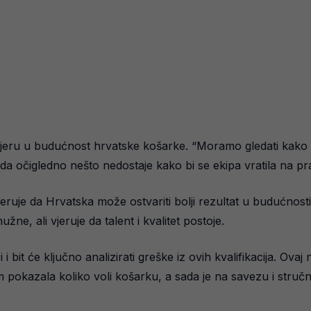
eru u budućnost hrvatske košarke. “Moramo gledati kako se p
li da očigledno nešto nedostaje kako bi se ekipa vratila na pr
eruje da Hrvatska može ostvariti bolji rezultat u budućnos
ne, ali vjeruje da talent i kvalitet postoje.
 bit će ključno analizirati greške iz ovih kvalifikacija. Ova
m pokazala koliko voli košarku, a sada je na savezu i stru