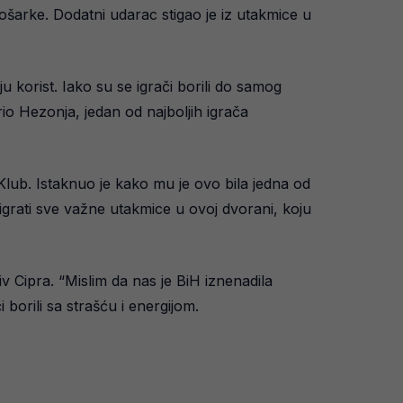
ošarke. Dodatni udarac stigao je iz utakmice u
u korist. Iako su se igrači borili do samog
io Hezonja, jedan od najboljih igrača
ub. Istaknuo je kako mu je ovo bila jedna od
 igrati sve važne utakmice u ovoj dvorani, koju
v Cipra. “Mislim da nas je BiH iznenadila
orili sa strašću i energijom.