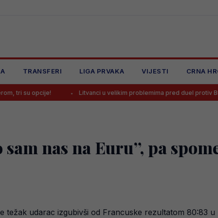
JA
TRANSFERI
LIGA PRVAKA
VIJESTI
CRNA HR
ije!
Litvanci u velikim problemima pred duel protiv BiH
St
io sam nas na Euru”, pa spom
je težak udarac izgubivši od Francuske rezultatom 80:83 u 