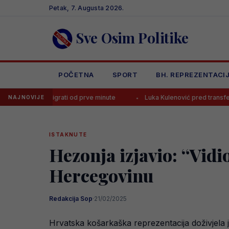
Skip
Petak, 7. Augusta 2026.
to
content
Sve Osim Politike
POČETNA
SPORT
BH. REPREZENTACI
tera igrati od prve minute
Luka Kulenović pred transferom, tri su opc
NAJNOVIJE
ISTAKNUTE
Hezonja izjavio: “Vid
Hercegovinu
Redakcija Sop
·
21/02/2025
Hrvatska košarkaška reprezentacija doživjela 