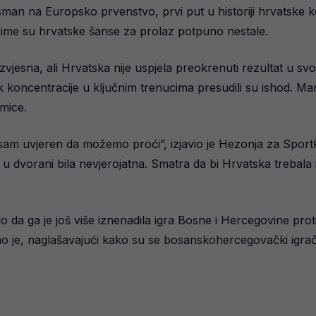
asman na Europsko prvenstvo, prvi put u historiji hrvatske k
 čime su hrvatske šanse za prolaz potpuno nestale.
vjesna, ali Hrvatska nije uspjela preokrenuti rezultat u svoj
 koncentracije u ključnim trenucima presudili su ishod. Mar
mice.
am uvjeren da možemo proći”, izjavio je Hezonja za SportKl
ra u dvorani bila nevjerojatna. Smatra da bi Hrvatska trebala
da ga je još više iznenadila igra Bosne i Hercegovine proti
je, naglašavajući kako su se bosanskohercegovački igrači b