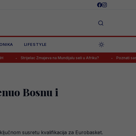
ONIKA
LIFESTYLE
rijelac Zmajeva na Mundijalu seli u Afriku?
Poznati sastavi za meč n
enuo Bosnu i
ključnom susretu kvalifikacija za Eurobasket.