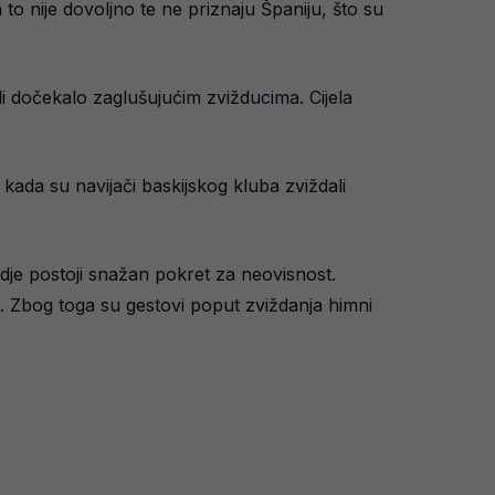
to nije dovoljno te ne priznaju Španiju, što su
li dočekalo zaglušujućim zvižducima. Cijela
e kada su navijači baskijskog kluba zviždali
dje postoji snažan pokret za neovisnost.
. Zbog toga su gestovi poput zviždanja himni