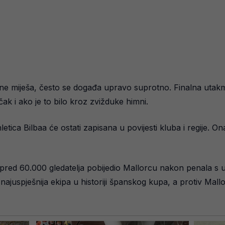
ka ne miješa, često se događa upravo suprotno. Finalna utakmi
čak i ako je to bilo kroz zvižduke himni.
ica Bilbaa će ostati zapisana u povijesti kluba i regije. Ona 
i pred 60.000 gledatelja pobijedio Mallorcu nakon penala s uk
a najuspješnija ekipa u historiji španskog kupa, a protiv Mallo