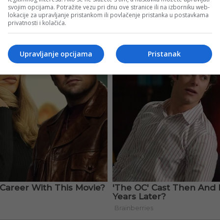
svojim opcijama. Potražite vezu pri dnu ove stranice ili na izborniku web-
lokacije za upravljanje pristankom ili povlačenje pristanka u postavkama
privatnosti i kolačića.
Upravljanje opcijama
Pristanak