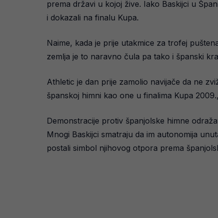
prema državi u kojoj žive. Iako Baskijci u Špan
i dokazali na finalu Kupa.
Naime, kada je prije utakmice za trofej pušten
zemlja je to naravno čula pa tako i španski kralj
Athletic je dan prije zamolio navijače da ne zviž
španskoj himni kao one u finalima Kupa 2009., 
Demonstracije protiv španjolske himne odražava
Mnogi Baskijci smatraju da im autonomija unut
postali simbol njihovog otpora prema španjolsk