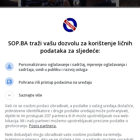
SOP.BA traži vašu dozvolu za korištenje ličnih
podataka za sljedeće:
Personalizirano oglašavanje i sadržaj, mjerenje oglašavanja i
sadržaja, uvidi u publiku i razvoj usluga
Pohrana i/ili pristup podacima na uređaju
Saznajte više
Vaši će se osobni podaci obrađivati, a podatke s vašeg uređaja (kolačiće,
jedinstvene identifikatore i druge podatke uređaja) može pohranjivati,
dijeliti te im pristupati 207 partnera ili ih može upotrebljavati ova web-
lokacija. Mi i naši partneri možemo upotrebljavati precizne podatke o
geolociranju.
Popis partnera.
Neki dobavljači mogu obrađivati vaše osobne podatke na temelju
legitimnog interesa. Ako se ne slažete s tim, u nastavku možete upravljati