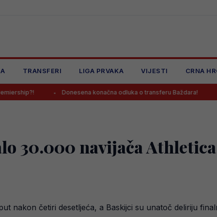
JA
TRANSFERI
LIGA PRVAKA
VIJESTI
CRNA HR
Donesena konačna odluka o transferu Baždara!
Pjanić otkri
lo 30.000 navijača Athletic
 put nakon četiri desetljeća, a Baskijci su unatoč deliriju fin