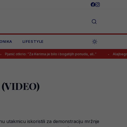
ONIKA
LIFESTYLE
o: “Za Kerima je bilo i bogatijih ponuda, ali..”
Alajbegović u subotu d
a (VIDEO)
alnu utakmicu iskoristili za demonstraciju mržnje