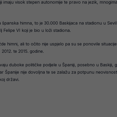
iji imaju visok stepen autonomije te pravo na jezik, mnogima 
a španska himna, to je 30.000 Baskijaca na stadionu u Sevil
 Felipe VI koji je bio u loži stadiona.
de himni, ali to očito nije uspjelo pa su se ponovile situacij
2012. te 2015. godine.
ju duboke političke podjele u Španiji, posebno u Baskiji, g
ar Španije nije dovoljna te se zalažu za potpunu neovisnost
oj državi.