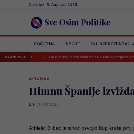
Skip
Četvrtak, 6. Augusta 2026.
to
content
Sve Osim Politike
POČETNA
SPORT
BH. REPREZENTACI
klub
Da li je ovo jasan znak da će Dedić u engleski Premiership?!
NAJNOVIJE
AKTUELNO
Himnu Španije izvižda
E. H.
·
07/04/2024
Athletic Bilbao je sinoć osvojio Kup kralja prvi