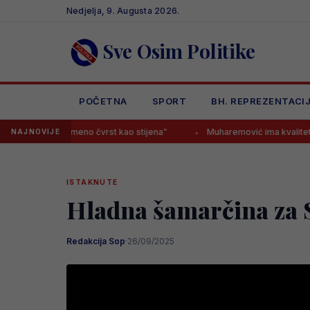
Skip
Nedjelja, 9. Augusta 2026.
to
content
Sve Osim Politike
POČETNA
SPORT
BH. REPREZENTACI
eno čvrst kao stijena”
Muharemović ima kvalitet kakav posjeduju ri
NAJNOVIJE
ISTAKNUTE
Hladna šamarčina za S
Redakcija Sop
·
26/09/2025