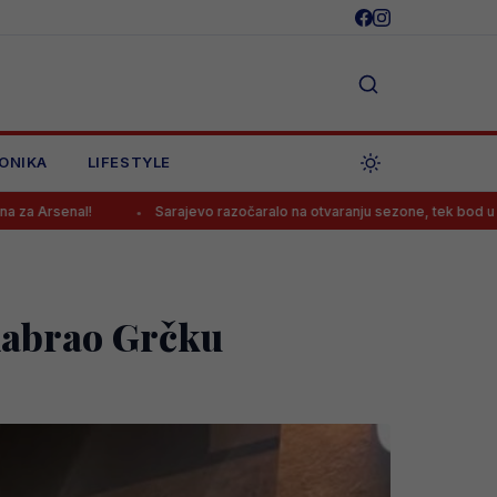
ONIKA
LIFESTYLE
Sarajevo razočaralo na otvaranju sezone, tek bod u Vrapčićima
odabrao Grčku