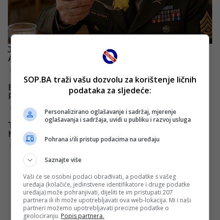
SOP.BA traži vašu dozvolu za korištenje ličnih
podataka za sljedeće:
Personalizirano oglašavanje i sadržaj, mjerenje
oglašavanja i sadržaja, uvidi u publiku i razvoj usluga
Pohrana i/ili pristup podacima na uređaju
Saznajte više
Vaši će se osobni podaci obrađivati, a podatke s vašeg
uređaja (kolačiće, jedinstvene identifikatore i druge podatke
uređaja) može pohranjivati, dijeliti te im pristupati 207
partnera ili ih može upotrebljavati ova web-lokacija. Mi i naši
partneri možemo upotrebljavati precizne podatke o
geolociranju.
Popis partnera.