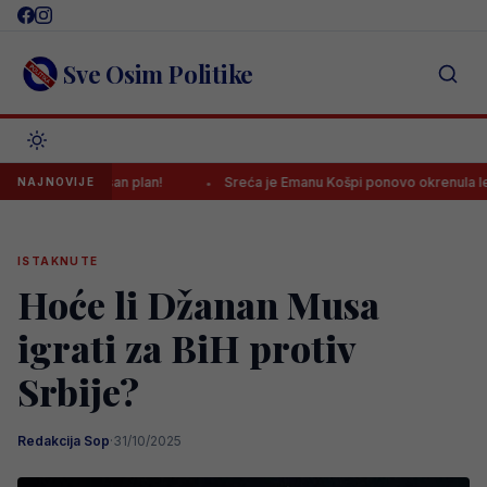
Skip
to
content
Sve Osim Politike
imaju jasan plan!
Sreća je Emanu Košpi ponovo okrenula leđa
NAJNOVIJE
ISTAKNUTE
Hoće li Džanan Musa
igrati za BiH protiv
Srbije?
Redakcija Sop
·
31/10/2025