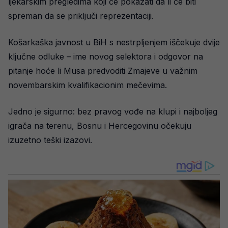
ljekarskim pregledima koji će pokazati da li će biti
spreman da se priključi reprezentaciji.
Košarkaška javnost u BiH s nestrpljenjem iščekuje dvije
ključne odluke – ime novog selektora i odgovor na
pitanje hoće li Musa predvoditi Zmajeve u važnim
novembarskim kvalifikacionim mečevima.
Jedno je sigurno: bez pravog vođe na klupi i najboljeg
igrača na terenu, Bosnu i Hercegovinu očekuju
izuzetno teški izazovi.