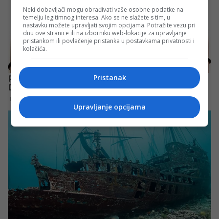
Neki dobavljači mogu obrađivati vaše osobne podatke na
temelju legitimnog interesa. Ako se ne slažete s tim, u
nastavku možete upravljati svojim opcijama. Potražite vezu pri
dnu ove stranice ili na izborniku web-lokacije za upravljanje
pristankom ili povlačenje pristanka u postavkama privatnosti i
kolačića.
Pristanak
Upravljanje opcijama