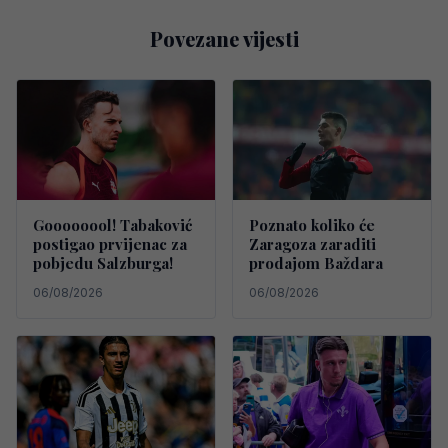
Povezane vijesti
Goooooool! Tabaković
Poznato koliko će
postigao prvijenac za
Zaragoza zaraditi
pobjedu Salzburga!
prodajom Baždara
06/08/2026
06/08/2026