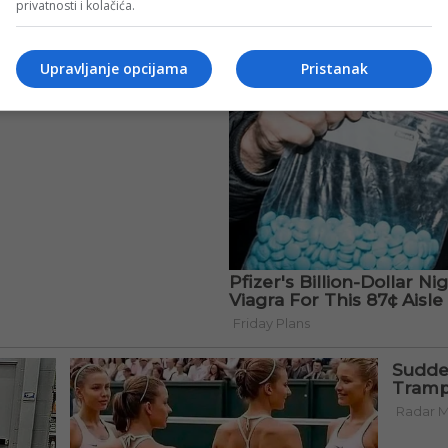
privatnosti i kolačića.
Upravljanje opcijama
Pristanak