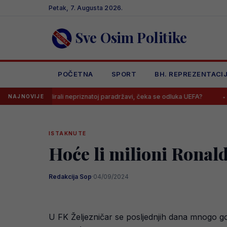
Skip
Petak, 7. Augusta 2026.
to
content
Sve Osim Politike
POČETNA
SPORT
BH. REPREZENTACI
skandirali nepriznatoj paradržavi, čeka se odluka UEFA?
Barbarezov
NAJNOVIJE
ISTAKNUTE
Hoće li milioni Ronal
Redakcija Sop
·
04/09/2024
U FK Željezničar se posljednjih dana mnogo g