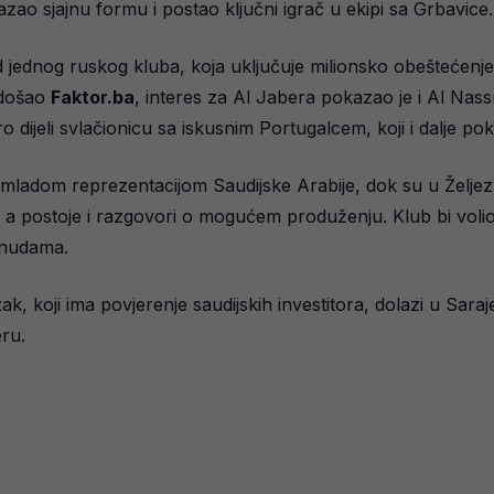
zao sjajnu formu i postao ključni igrač u ekipi sa Grbavice.
jednog ruskog kluba, koja uključuje milionsko obeštećenje,
 došao
Faktor.ba
, interes za Al Jabera pokazao je i Al Nassr
dijeli svlačionicu sa iskusnim Portugalcem, koji i dalje pok
mladom reprezentacijom Saudijske Arabije, dok su u Željez
 a postoje i razgovori o mogućem produženju. Klub bi volio z
onudama.
, koji ima povjerenje saudijskih investitora, dolazi u Saraj
ru.