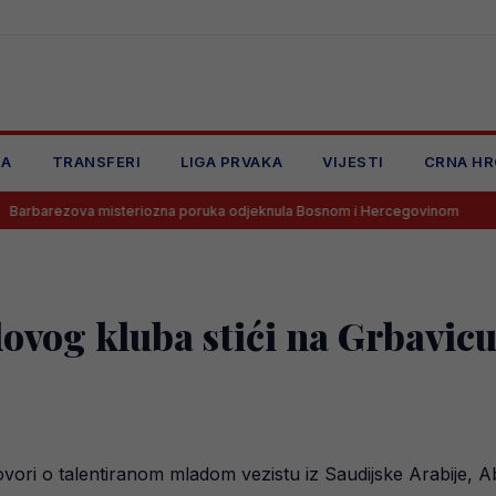
JA
TRANSFERI
LIGA PRVAKA
VIJESTI
CRNA HR
a misteriozna poruka odjeknula Bosnom i Hercegovinom
Gooooooo
dovog kluba stići na Grbavic
ovori o talentiranom mladom vezistu iz Saudijske Arabije,