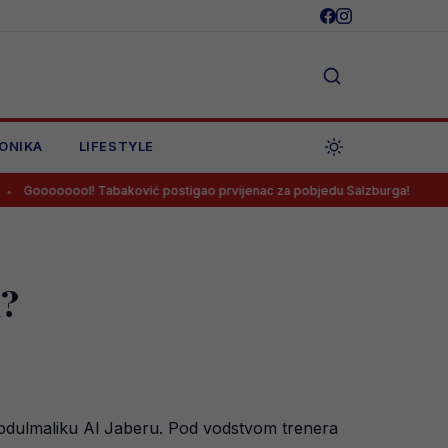
ONIKA
LIFESTYLE
l! Tabaković postigao prvijenac za pobjedu Salzburga!
Salah pot
u?
 Abdulmaliku Al Jaberu. Pod vodstvom trenera