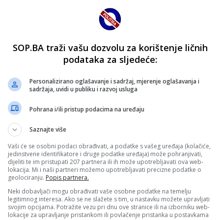
SOP.BA traži vašu dozvolu za korištenje ličnih
podataka za sljedeće:
Personalizirano oglašavanje i sadržaj, mjerenje oglašavanja i
sadržaja, uvidi u publiku i razvoj usluga
Pohrana i/ili pristup podacima na uređaju
Saznajte više
Vaši će se osobni podaci obrađivati, a podatke s vašeg uređaja (kolačiće,
jedinstvene identifikatore i druge podatke uređaja) može pohranjivati,
dijeliti te im pristupati 207 partnera ili ih može upotrebljavati ova web-
lokacija. Mi i naši partneri možemo upotrebljavati precizne podatke o
geolociranju.
Popis partnera.
Neki dobavljači mogu obrađivati vaše osobne podatke na temelju
legitimnog interesa. Ako se ne slažete s tim, u nastavku možete upravljati
svojim opcijama. Potražite vezu pri dnu ove stranice ili na izborniku web-
lokacije za upravljanje pristankom ili povlačenje pristanka u postavkama