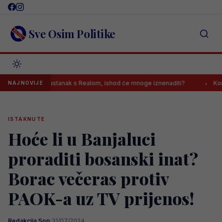
Skip
to
content
Sve Osim Politike
avršio sastanak s Realom, ishod će mnoge iznenaditi?
Kontroverzni
NAJNOVIJE
ISTAKNUTE
Hoće li u Banjaluci
proraditi bosanski inat?
Borac večeras protiv
PAOK-a uz TV prijenos!
Redakcija Sop
·
31/07/2024