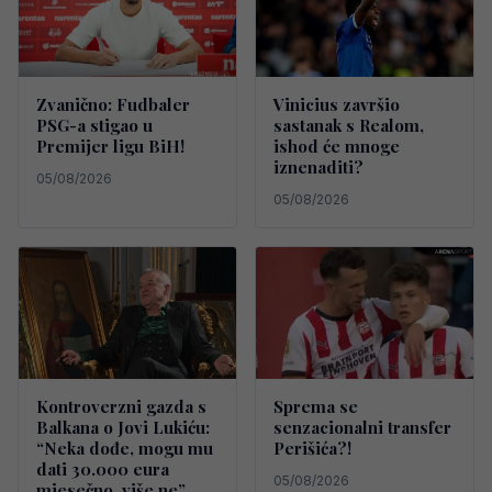
Zvanično: Fudbaler
Vinicius završio
PSG-a stigao u
sastanak s Realom,
Premijer ligu BiH!
ishod će mnoge
iznenaditi?
05/08/2026
05/08/2026
Kontroverzni gazda s
Sprema se
Balkana o Jovi Lukiću:
senzacionalni transfer
“Neka dođe, mogu mu
Perišića?!
dati 30.000 eura
05/08/2026
mjesečno, više ne”