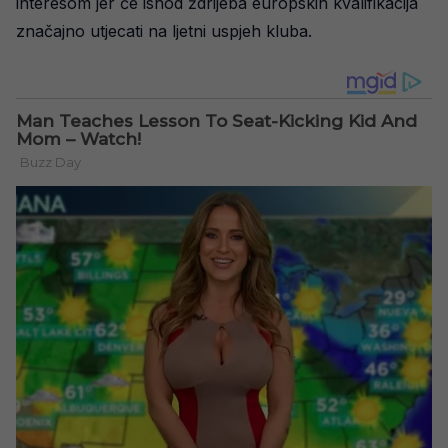
interesom jer će ishod ždrijeba europskih kvalifikacija
značajno utjecati na ljetni uspjeh kluba.