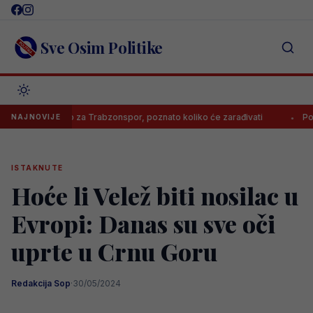
Skip
to
content
Sve Osim Politike
h potpisao za Trabzonspor, poznato koliko će zarađivati
Poznato k
NAJNOVIJE
ISTAKNUTE
Hoće li Velež biti nosilac u
Evropi: Danas su sve oči
uprte u Crnu Goru
Redakcija Sop
·
30/05/2024