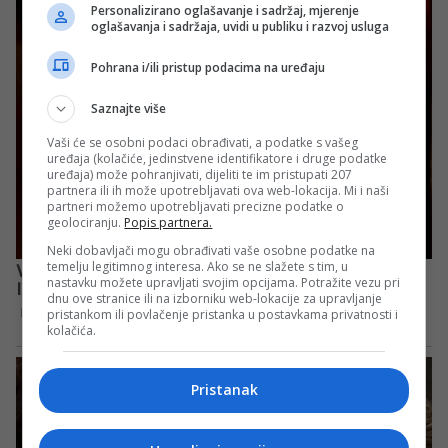
Personalizirano oglašavanje i sadržaj, mjerenje
oglašavanja i sadržaja, uvidi u publiku i razvoj usluga
Pohrana i/ili pristup podacima na uređaju
Saznajte više
Vaši će se osobni podaci obrađivati, a podatke s vašeg
uređaja (kolačiće, jedinstvene identifikatore i druge podatke
uređaja) može pohranjivati, dijeliti te im pristupati 207
partnera ili ih može upotrebljavati ova web-lokacija. Mi i naši
partneri možemo upotrebljavati precizne podatke o
geolociranju.
Popis partnera.
Neki dobavljači mogu obrađivati vaše osobne podatke na
temelju legitimnog interesa. Ako se ne slažete s tim, u
nastavku možete upravljati svojim opcijama. Potražite vezu pri
dnu ove stranice ili na izborniku web-lokacije za upravljanje
pristankom ili povlačenje pristanka u postavkama privatnosti i
kolačića.
Pristanak