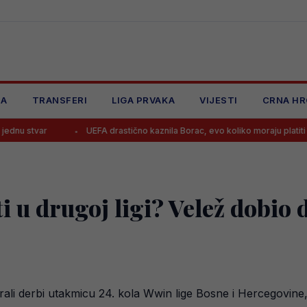
JA
TRANSFERI
LIGA PRVAKA
VIJESTI
CRNA HR
UEFA drastično kaznila Borac, evo koliko moraju platiti i zbog čega
i u drugoj ligi? Velež dobio 
grali derbi utakmicu 24. kola Wwin lige Bosne i Hercegovine