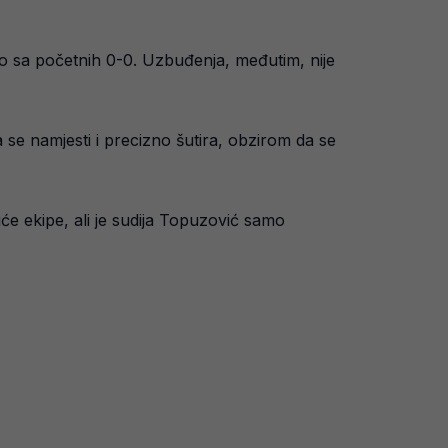
šlo sa početnih 0-0. Uzbuđenja, međutim, nije
 se namjesti i precizno šutira, obzirom da se
uće ekipe, ali je sudija Topuzović samo