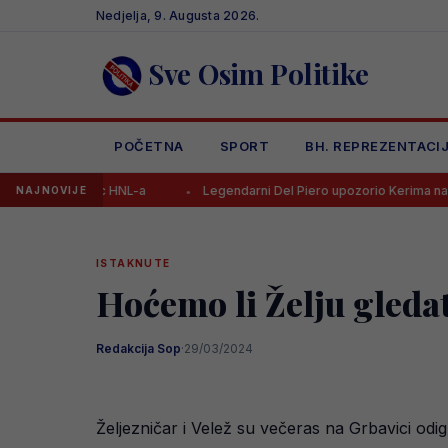
Skip
Nedjelja, 9. Augusta 2026.
to
content
Sve Osim Politike
POČETNA
SPORT
BH. REPREZENTACI
jelac HNL-a
Legendarni Del Piero upozorio Kerima na jednu stvar
NAJNOVIJE
ISTAKNUTE
Hoćemo li Želju gledat
Redakcija Sop
·
29/03/2024
Željezničar i Velež su večeras na Grbavici odi