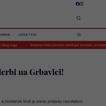
ONIKA
LIFESTYLE
Benjamin Šehić poražen četvrti put zaredom, povrijedio se u prvoj ru
derbi na Grbavici!
, a mostarski klub je slavio pobjedu rezultatom