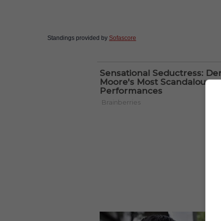
Standings provided by
Sofascore