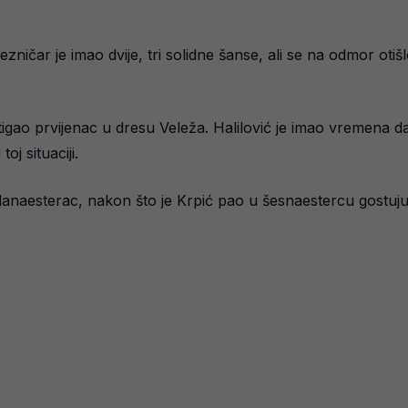
ničar je imao dvije, tri solidne šanse, ali se na odmor oti
tigao prvijenac u dresu Veleža. Halilović je imao vremena da
j situaciji.
jedanaesterac, nakon što je Krpić pao u šesnaestercu gostuj