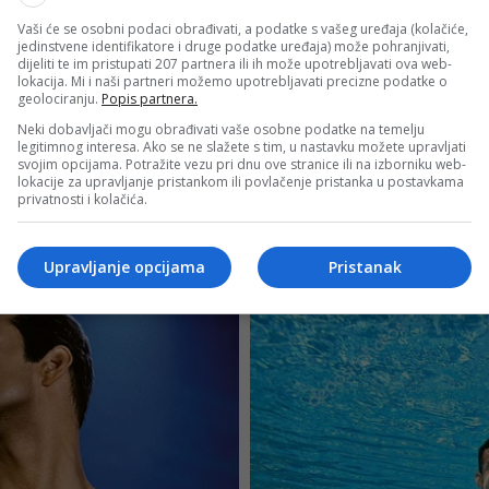
Vaši će se osobni podaci obrađivati, a podatke s vašeg uređaja (kolačiće,
jedinstvene identifikatore i druge podatke uređaja) može pohranjivati,
dijeliti te im pristupati 207 partnera ili ih može upotrebljavati ova web-
lokacija. Mi i naši partneri možemo upotrebljavati precizne podatke o
geolociranju.
Popis partnera.
Neki dobavljači mogu obrađivati vaše osobne podatke na temelju
legitimnog interesa. Ako se ne slažete s tim, u nastavku možete upravljati
svojim opcijama. Potražite vezu pri dnu ove stranice ili na izborniku web-
lokacije za upravljanje pristankom ili povlačenje pristanka u postavkama
privatnosti i kolačića.
Upravljanje opcijama
Pristanak