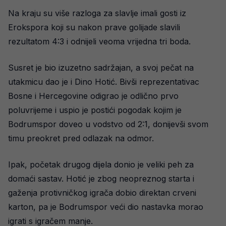
Na kraju su više razloga za slavlje imali gosti iz
Erokspora koji su nakon prave golijade slavili
rezultatom 4:3 i odnijeli veoma vrijedna tri boda.
Susret je bio izuzetno sadržajan, a svoj pečat na
utakmicu dao je i Dino Hotić. Bivši reprezentativac
Bosne i Hercegovine odigrao je odlično prvo
poluvrijeme i uspio je postići pogodak kojim je
Bodrumspor doveo u vodstvo od 2:1, donijevši svom
timu preokret pred odlazak na odmor.
Ipak, početak drugog dijela donio je veliki peh za
domaći sastav. Hotić je zbog neopreznog starta i
gaženja protivničkog igrača dobio direktan crveni
karton, pa je Bodrumspor veći dio nastavka morao
igrati s igračem manje.