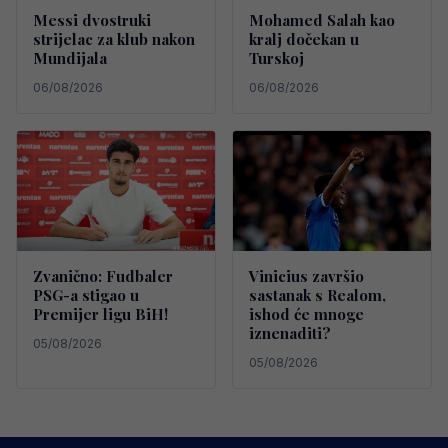
Messi dvostruki
Mohamed Salah kao
strijelac za klub nakon
kralj dočekan u
Mundijala
Turskoj
06/08/2026
06/08/2026
Zvanično: Fudbaler
Vinicius završio
PSG-a stigao u
sastanak s Realom,
Premijer ligu BiH!
ishod će mnoge
iznenaditi?
05/08/2026
05/08/2026