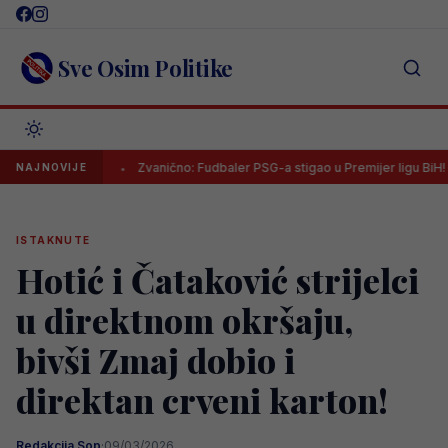
Skip
to
content
Sve Osim Politike
Zvanično: Fudbaler PSG-a stigao u Premijer ligu BiH!
Vini
NAJNOVIJE
ISTAKNUTE
Hotić i Čataković strijelci
u direktnom okršaju,
bivši Zmaj dobio i
direktan crveni karton!
Redakcija Sop
·
09/03/2026