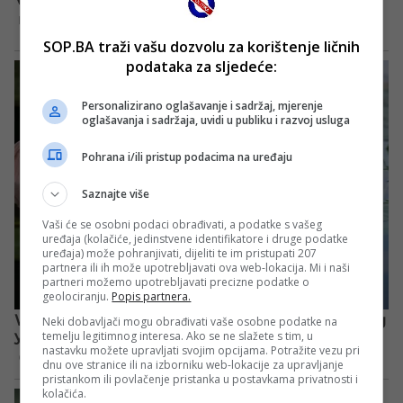
SOP.BA traži vašu dozvolu za korištenje ličnih
podataka za sljedeće:
Personalizirano oglašavanje i sadržaj, mjerenje
oglašavanja i sadržaja, uvidi u publiku i razvoj usluga
Pohrana i/ili pristup podacima na uređaju
Saznajte više
Vaši će se osobni podaci obrađivati, a podatke s vašeg
uređaja (kolačiće, jedinstvene identifikatore i druge podatke
uređaja) može pohranjivati, dijeliti te im pristupati 207
partnera ili ih može upotrebljavati ova web-lokacija. Mi i naši
partneri možemo upotrebljavati precizne podatke o
geolociranju.
Popis partnera.
Neki dobavljači mogu obrađivati vaše osobne podatke na
temelju legitimnog interesa. Ako se ne slažete s tim, u
nastavku možete upravljati svojim opcijama. Potražite vezu pri
dnu ove stranice ili na izborniku web-lokacije za upravljanje
pristankom ili povlačenje pristanka u postavkama privatnosti i
kolačića.