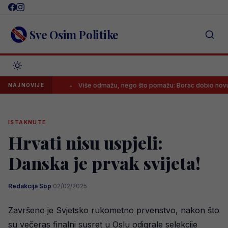
Skip
to
content
Sve Osim Politike
čkog Borca!
Više odmažu, nego što pomažu: Borac dobio novu kazn
NAJNOVIJE
ISTAKNUTE
Hrvati nisu uspjeli:
Danska je prvak svijeta!
Redakcija Sop
·
02/02/2025
Završeno je Svjetsko rukometno prvenstvo, nakon što
su večeras finalni susret u Oslu odigrale selekcije