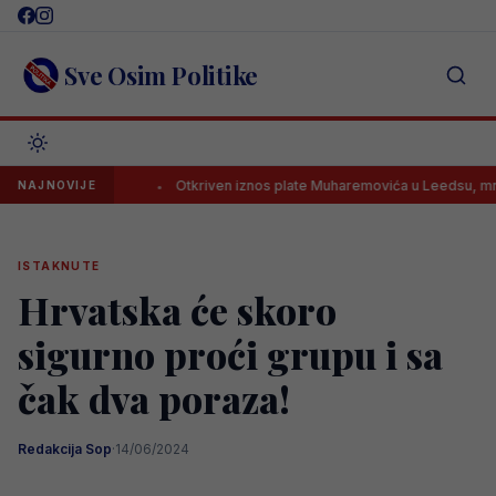
Skip
to
content
Sve Osim Politike
ke lige
Otkriven iznos plate Muharemovića u Leedsu, mnogi su osta
NAJNOVIJE
ISTAKNUTE
Hrvatska će skoro
sigurno proći grupu i sa
čak dva poraza!
Redakcija Sop
·
14/06/2024