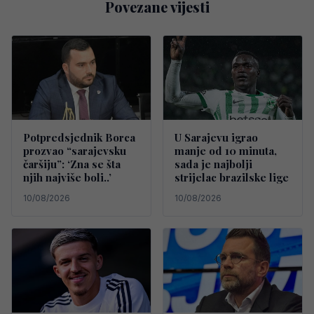
Povezane vijesti
Potpredsjednik Borca
U Sarajevu igrao
prozvao “sarajevsku
manje od 10 minuta,
čaršiju”: ‘Zna se šta
sada je najbolji
njih najviše boli..’
strijelac brazilske lige
10/08/2026
10/08/2026