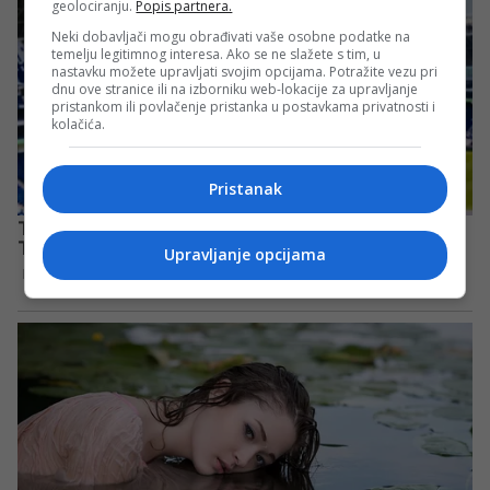
geolociranju.
Popis partnera.
Neki dobavljači mogu obrađivati vaše osobne podatke na
temelju legitimnog interesa. Ako se ne slažete s tim, u
nastavku možete upravljati svojim opcijama. Potražite vezu pri
dnu ove stranice ili na izborniku web-lokacije za upravljanje
pristankom ili povlačenje pristanka u postavkama privatnosti i
kolačića.
Pristanak
Upravljanje opcijama