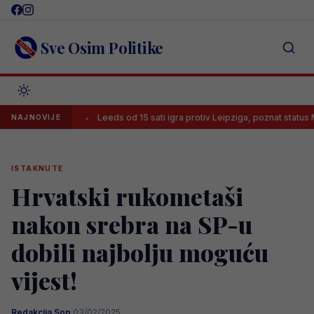
Skip
to
content
Sve Osim Politike
om
Leeds od 15 sati igra protiv Leipziga, poznat status Muharemovi
NAJNOVIJE
ISTAKNUTE
Hrvatski rukometaši
nakon srebra na SP-u
dobili najbolju moguću
vijest!
Redakcija Sop
·
03/02/2025