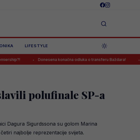
ONIKA
LIFESTYLE
Donesena konačna odluka o transferu Baždara!
Pjanić otk
avili polufinale SP-a
anici Dagura Sigurdssona su golom Marina
tiri najbolje reprezentacije svijeta.