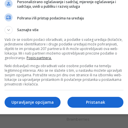
Personalizirano oglašavanje i sadržaj, mjerenje oglašavanja i
sadržaja, uvidi u publiku i razvoj usluga
Pohrana i/ili pristup podacima na uređaju
Saznajte više
Vaši će se osobni podaci obrađivati, a podatke s vašeg uređaja (kolačiće,
jedinstvene identifikatore i druge podatke uređaja) može pohranjivati,
dijeliti te im pristupati 207 partnera ili ih može upotrebljavati ova web-
lokacija. Mi i naši partneri možemo upotrebljavati precizne podatke o
geolociranju.
Popis partnera.
Neki dobavljači mogu obrađivati vaše osobne podatke na temelju
legitimnog interesa. Ako se ne slažete s tim, u nastavku možete upravljati
svojim opcijama. Potražite vezu pri dnu ove stranice ili na izborniku web-
lokacije za upravljanje pristankom ili povlačenje pristanka u postavkama
privatnosti i kolačića.
Upravljanje opcijama
Pristanak