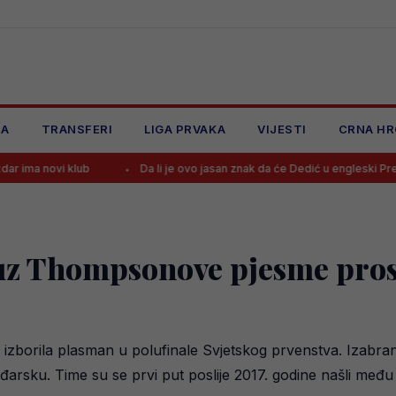
JA
TRANSFERI
LIGA PRVAKA
VIJESTI
CRNA HR
i klub
Da li je ovo jasan znak da će Dedić u engleski Premiership?!
z Thompsonove pjesme prosl
 izborila plasman u polufinale Svjetskog prvenstva. Izabr
đarsku. Time su se prvi put poslije 2017. godine našli među če