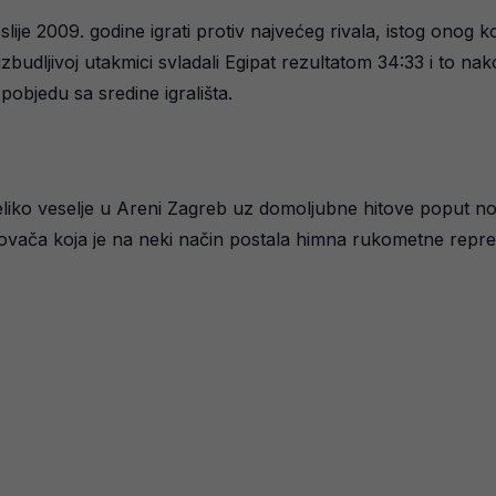
je 2009. godine igrati protiv najvećeg rivala, istog onog koj
zbudljivoj utakmici svladali Egipat rezultatom 34:33 i to na
pobjedu sa sredine igrališta.
eliko veselje u Areni Zagreb uz domoljubne hitove poput
 Kovača koja je na neki način postala himna rukometne repre