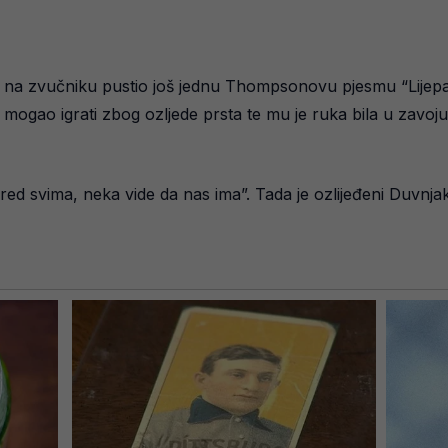
etko na zvučniku pustio još jednu Thompsonovu pjesmu “Lijep
je mogao igrati zbog ozljede prsta te mu je ruka bila u zavoju,
ed svima, neka vide da nas ima”. Tada je ozlijeđeni Duvn