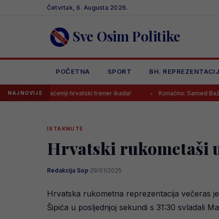
Skip
Četvrtak, 6. Augusta 2026.
to
content
Sve Osim Politike
POČETNA
SPORT
BH. REPREZENTACI
najplaćeniji hrvatski trener ikada!
Konačno: Samed Baždar ima nov
NAJNOVIJE
ISTAKNUTE
Hrvatski rukometaši u
Redakcija Sop
·
29/01/2025
Hrvatska rukometna reprezentacija večeras je
Šipića u posljednjoj sekundi s 31:30 svladali Ma