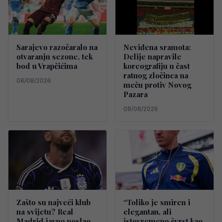
Sarajevo razočaralo na
Neviđena sramota:
otvaranju sezone, tek
Delije napravile
bod u Vrapčićima
koreografiju u čast
ratnog zločinca na
08/08/2026
meču protiv Novog
Pazara
08/08/2026
Zašto su najveći klub
“Toliko je smiren i
na svijetu? Real
elegantan, ali
Madrid javno poslao
istovremeno čvrst kao