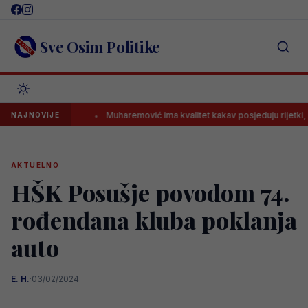
Skip
to
content
Sve Osim Politike
tijena”
Muharemović ima kvalitet kakav posjeduju rijetki, pogledaj
NAJNOVIJE
AKTUELNO
HŠK Posušje povodom 74.
rođendana kluba poklanja
auto
E. H.
·
03/02/2024