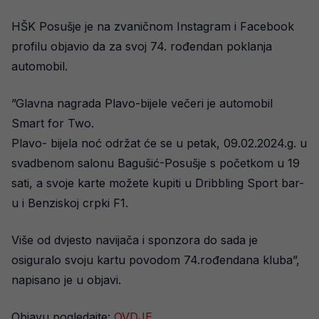
HŠK Posušje je na zvaničnom Instagram i Facebook
profilu objavio da za svoj 74. rođendan poklanja
automobil.
”Glavna nagrada Plavo-bijele večeri je automobil
Smart for Two.
Plavo- bijela noć održat će se u petak, 09.02.2024.g. u
svadbenom salonu Bagušić-Posušje s početkom u 19
sati, a svoje karte možete kupiti u Dribbling Sport bar-
u i Benziskoj crpki F1.
Više od dvjesto navijača i sponzora do sada je
osiguralo svoju kartu povodom 74.rođendana kluba”,
napisano je u objavi.
Objavu pogledajte:
OVDJE