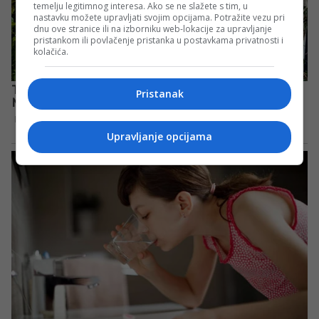
temelju legitimnog interesa. Ako se ne slažete s tim, u
nastavku možete upravljati svojim opcijama. Potražite vezu pri
dnu ove stranice ili na izborniku web-lokacije za upravljanje
pristankom ili povlačenje pristanka u postavkama privatnosti i
kolačića.
Pristanak
Upravljanje opcijama