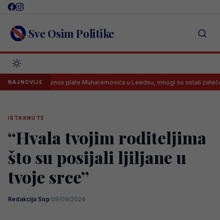
Skip
to
content
Sve Osim Politike
kriven iznos plate Muharemovića u Leedsu, mnogi su ostali zatečeni
NAJNOVIJE
ISTAKNUTE
“Hvala tvojim roditeljima
što su posijali ljiljane u
tvoje srce”
Redakcija Sop
·
09/09/2024