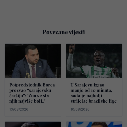
Povezane vijesti
Potpredsjednik Borca
U Sarajevu igrao
prozvao “sarajevsku
manje od 10 minuta,
čaršiju”: ‘Zna se šta
sada je najbolji
njih najviše boli..’
strijelac brazilske lige
10/08/2026
10/08/2026