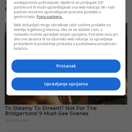
uređaja) može pohranjivati, dijeliti te im pristupati 207
partnera ili ih može upotrebljavati ova web-lokacija. Mi i naši
partneri možemo upotrebljavati precizne podatke o
geolociranju.
Popis partnera.
Neki dobavljači mogu obrađivati vaše osobne podatke na
temelju legitimnog interesa. Ako se ne slažete s tim, u
nastavku možete upravljati svojim opcijama. Potražite vezu pri
dnu ove stranice ili na izborniku web-lokacije za upravljanje
pristankom ili povlačenje pristanka u postavkama privatnosti i
kolačića.
Pristanak
Upravljanje opcijama