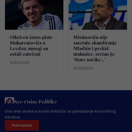
Otkriven iznos plate
Misimoviću nije
Muharemovića u
smetalo skandiranje
Leedsu, mnogi su
Mladiću i prekid
ostali zatečeni
utakmice, sretan je:
‘Stare navike…’
10/08/2026
10/08/2026
Sve Osim Politike
PRAVILA PRIVATNOSTI
MARKETING
USLOVI KORIŠTENJA
Ova web stranica koristi kolačiće za poboljšanje korisničkog
IMPRESSUM
KONTAKT
iskustva.
© 2026 Sve Osim Politike. Sva prava zadržana.
Prihvatam