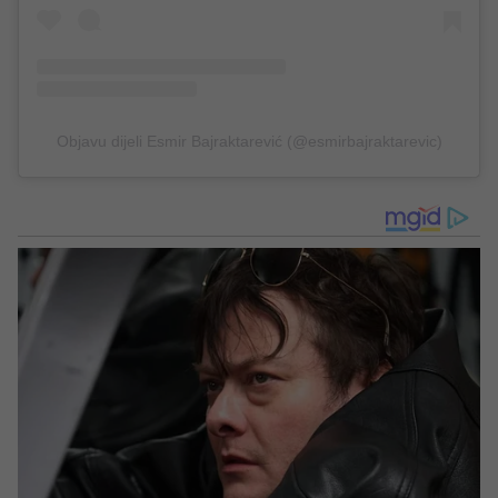
Objavu dijeli Esmir Bajraktarević (@esmirbajraktarevic)