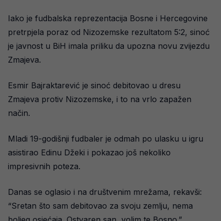
Iako je fudbalska reprezentacija Bosne i Hercegovine
pretrpjela poraz od Nizozemske rezultatom 5:2, sinoć
je javnost u BiH imala priliku da upozna novu zvijezdu
Zmajeva.
Esmir Bajraktarević je sinoć debitovao u dresu
Zmajeva protiv Nizozemske, i to na vrlo zapažen
način.
Mladi 19-godišnji fudbaler je odmah po ulasku u igru
asistirao Edinu Džeki i pokazao još nekoliko
impresivnih poteza.
Danas se oglasio i na društvenim mrežama, rekavši:
“Sretan što sam debitovao za svoju zemlju, nema
boljeg osjećaja. Ostvaren san, volim te Bosno.”