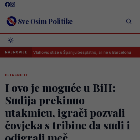
Skip
to
content
Sve Osim Politike
Vlahović stiže u Španiju besplatno, ali ne u Barcelonu
Arsena
NAJNOVIJE
ISTAKNUTE
I ovo je moguće u BiH:
Sudija prekinuo
utakmicu, igrači pozvali
čovjeka s tribine da sudi i
odigrali meč