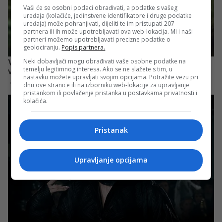
Vaši će se osobni podaci obrađivati, a podatke s vašeg
uređaja (kolačiće, jedinstvene identifikatore i druge podatke
uređaja) može pohranjivati, dijeliti te im pristupati 207
partnera ili ih može upotrebljavati ova web-lokacija. Mi i naši
partneri možemo upotrebljavati precizne podatke o
geolociranju.
Popis partnera.
Neki dobavljači mogu obrađivati vaše osobne podatke na
temelju legitimnog interesa. Ako se ne slažete s tim, u
nastavku možete upravljati svojim opcijama. Potražite vezu pri
dnu ove stranice ili na izborniku web-lokacije za upravljanje
pristankom ili povlačenje pristanka u postavkama privatnosti i
kolačića.
Pristanak
Upravljanje opcijama