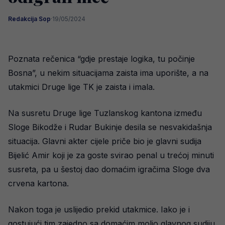
Redakcija Sop
·
19/05/2024
Poznata rečenica “gdje prestaje logika, tu počinje
Bosna”, u nekim situacijama zaista ima uporište, a na
utakmici Druge lige TK je zaista i imala.
Na susretu Druge lige Tuzlanskog kantona između
Sloge Bikodže i Rudar Bukinje desila se nesvakidašnja
situacija. Glavni akter cijele priče bio je glavni sudija
Bijelić Amir koji je za goste svirao penal u trećoj minuti
susreta, pa u šestoj dao domaćim igračima Sloge dva
crvena kartona.
Nakon toga je uslijedio prekid utakmice. Iako je i
gostujući tim zajedno sa domaćim molio glavnog sudiju