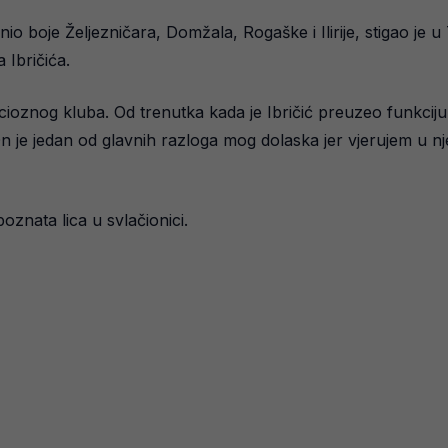
nio boje Željezničara, Domžala, Rogaške i Ilirije, stigao je 
 Ibričića.
znog kluba. Od trenutka kada je Ibričić preuzeo funkciju s
 On je jedan od glavnih razloga mog dolaska jer vjerujem u nj
oznata lica u svlačionici.