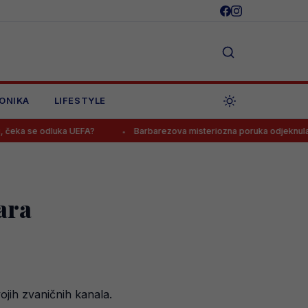
ONIKA
LIFESTYLE
uka UEFA?
Barbarezova misteriozna poruka odjeknula Bosnom i He
ara
ojih zvaničnih kanala.