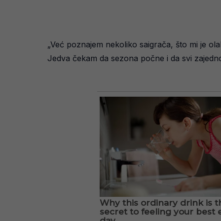
„Već poznajem nekoliko saigrača, što mi je ola
Jedva čekam da sezona počne i da svi zajedno