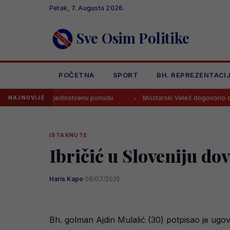
Skip
Petak, 7. Augusta 2026.
to
content
Sve Osim Politike
POČETNA
SPORT
BH. REPREZENTACI
risti jedinstvenu ponudu
Mostarski Velež dogovorio ogromno pojač
NAJNOVIJE
ISTAKNUTE
Ibričić u Sloveniju do
Haris Kapo
·
08/07/2025
Bh. golman Ajdin Mulalić (30) potpisao je ugov