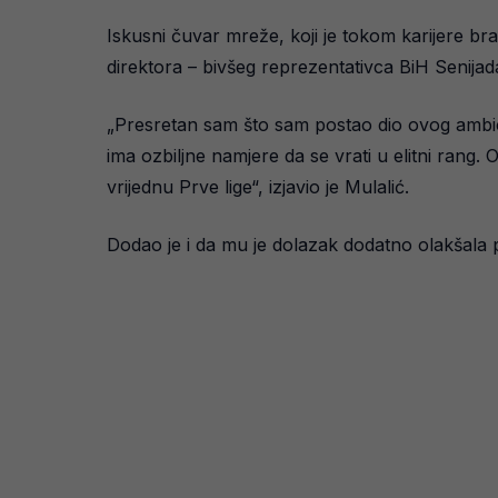
Iskusni čuvar mreže, koji je tokom karijere bra
direktora – bivšeg reprezentativca BiH Senijada
„Presretan sam što sam postao dio ovog ambicio
ima ozbiljne namjere da se vrati u elitni rang.
vrijednu Prve lige“, izjavio je Mulalić.
Dodao je i da mu je dolazak dodatno olakšala p