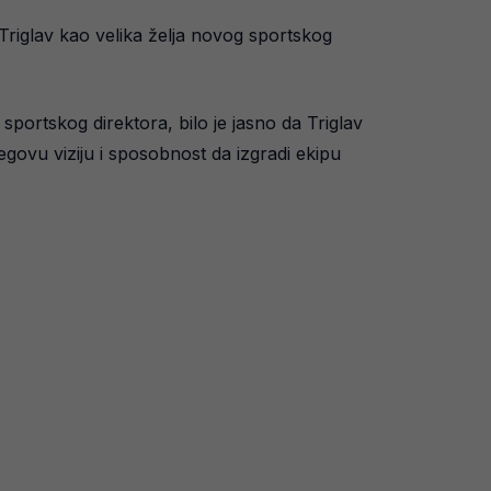
u Triglav kao velika želja novog sportskog
portskog direktora, bilo je jasno da Triglav
egovu viziju i sposobnost da izgradi ekipu