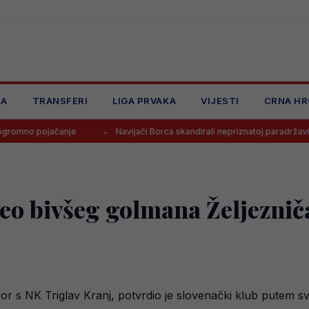
JA
TRANSFERI
LIGA PRVAKA
VIJESTI
CRNA HR
anje
Navijači Borca skandirali nepriznatoj paradržavi, čeka se odl
veo bivšeg golmana Željeznič
or s NK Triglav Kranj, potvrdio je slovenački klub putem sv