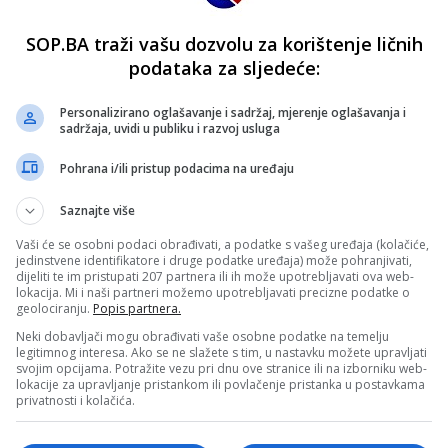
SOP.BA traži vašu dozvolu za korištenje ličnih
podataka za sljedeće:
Personalizirano oglašavanje i sadržaj, mjerenje oglašavanja i
sadržaja, uvidi u publiku i razvoj usluga
Pohrana i/ili pristup podacima na uređaju
Saznajte više
Vaši će se osobni podaci obrađivati, a podatke s vašeg uređaja (kolačiće,
jedinstvene identifikatore i druge podatke uređaja) može pohranjivati,
dijeliti te im pristupati 207 partnera ili ih može upotrebljavati ova web-
lokacija. Mi i naši partneri možemo upotrebljavati precizne podatke o
geolociranju.
Popis partnera.
Neki dobavljači mogu obrađivati vaše osobne podatke na temelju
legitimnog interesa. Ako se ne slažete s tim, u nastavku možete upravljati
svojim opcijama. Potražite vezu pri dnu ove stranice ili na izborniku web-
lokacije za upravljanje pristankom ili povlačenje pristanka u postavkama
privatnosti i kolačića.