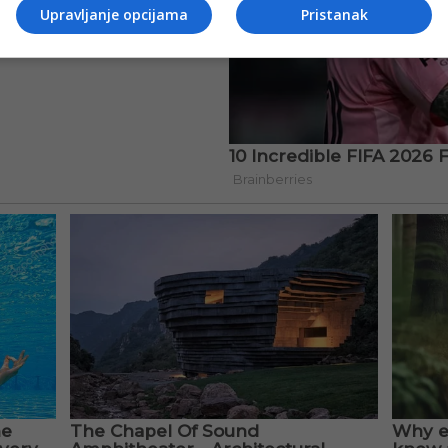
Upravljanje opcijama
Pristanak