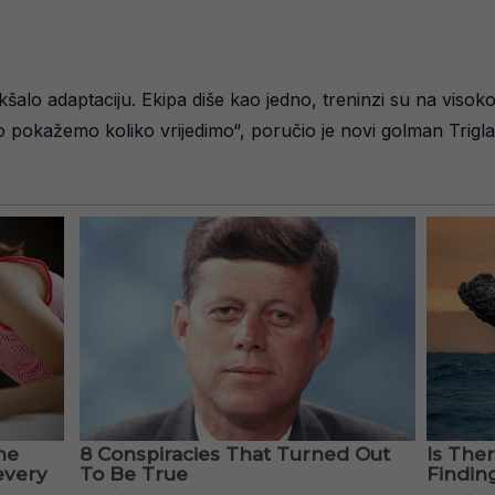
kšalo adaptaciju. Ekipa diše kao jedno, treninzi su na visok
 pokažemo koliko vrijedimo“, poručio je novi golman Trigla