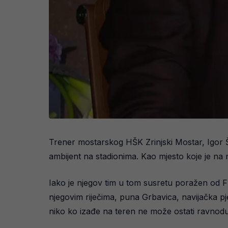
Trener mostarskog HŠK Zrinjski Mostar, Igor Š
ambijent na stadionima. Kao mjesto koje je na nj
Iako je njegov tim u tom susretu poražen od FK 
njegovim riječima, puna Grbavica, navijačka pj
niko ko izađe na teren ne može ostati ravnod