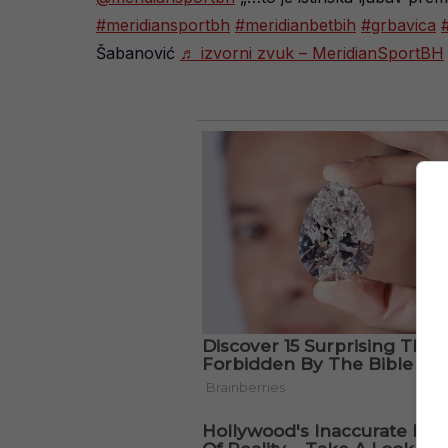
#meridiansportbh
#meridianbetbih
#grbavica
#
Šabanović
♬ izvorni zvuk – MeridianSportBH