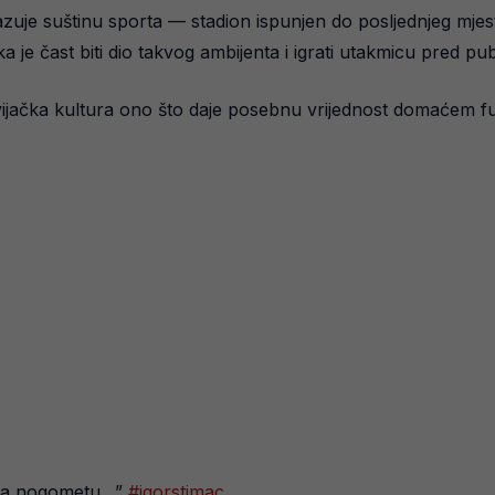
uje suštinu sporta — stadion ispunjen do posljednjeg mjest
ika je čast biti dio takvog ambijenta i igrati utakmicu pred pu
avijačka kultura ono što daje posebnu vrijednost domaćem f
rema nogometu…”
#igorstimac