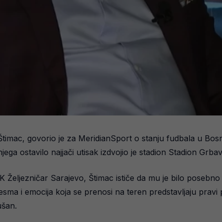
timac, govorio je za MeridianSport o stanju fudbala u Bos
ega ostavilo najjači utisak izdvojio je stadion Stadion Grbav
Željezničar Sarajevo, Štimac ističe da mu je bilo posebno za
esma i emocija koja se prenosi na teren predstavljaju pravi 
ušan.