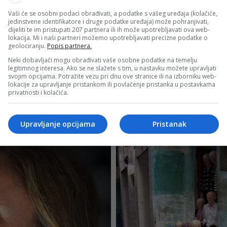
Vaši će se osobni podaci obrađivati, a podatke s vašeg uređaja (kolačiće,
jedinstvene identifikatore i druge podatke uređaja) može pohranjivati,
dijeliti te im pristupati 207 partnera ili ih može upotrebljavati ova web-
lokacija. Mi i naši partneri možemo upotrebljavati precizne podatke o
geolociranju.
Popis partnera.
Neki dobavljači mogu obrađivati vaše osobne podatke na temelju
legitimnog interesa. Ako se ne slažete s tim, u nastavku možete upravljati
svojim opcijama. Potražite vezu pri dnu ove stranice ili na izborniku web-
lokacije za upravljanje pristankom ili povlačenje pristanka u postavkama
privatnosti i kolačića.
Upravljanje opcijama
Pristanak