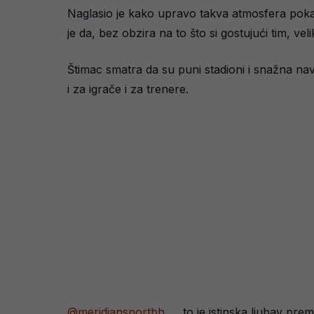
Naglasio je kako upravo takva atmosfera pokaz
je da, bez obzira na to što si gostujući tim, vel
Štimac smatra da su puni stadioni i snažna n
i za igrače i za trenere.
@meridiansportbh
„…to je istinska ljubav p