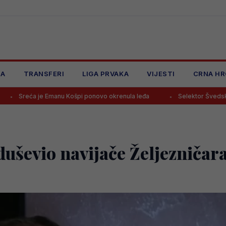
JA
TRANSFERI
LIGA PRVAKA
VIJESTI
CRNA HR
Emanu Košpi ponovo okrenula leđa
Selektor Švedske otputovao “n
duševio navijače Željezničar