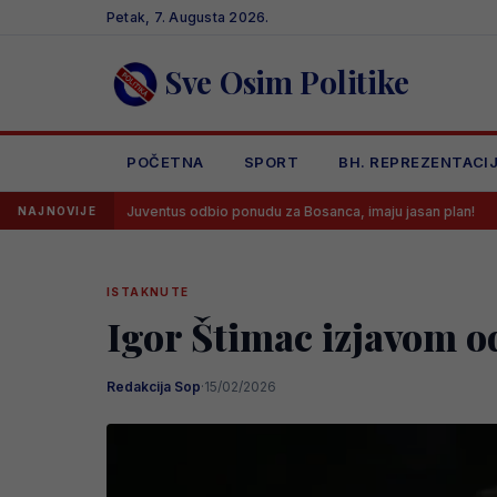
Skip
Petak, 7. Augusta 2026.
to
content
Sve Osim Politike
POČETNA
SPORT
BH. REPREZENTACI
Juventus odbio ponudu za Bosanca, imaju jasan plan!
Sreća je 
NAJNOVIJE
ISTAKNUTE
Igor Štimac izjavom o
Redakcija Sop
·
15/02/2026