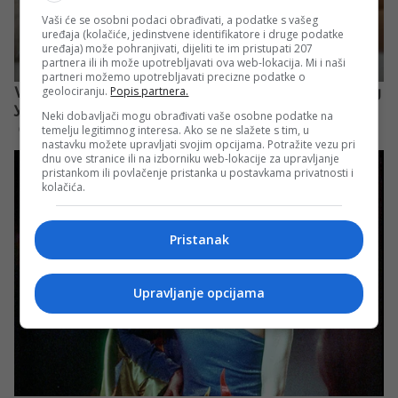
Vaši će se osobni podaci obrađivati, a podatke s vašeg
uređaja (kolačiće, jedinstvene identifikatore i druge podatke
uređaja) može pohranjivati, dijeliti te im pristupati 207
partnera ili ih može upotrebljavati ova web-lokacija. Mi i naši
partneri možemo upotrebljavati precizne podatke o
geolociranju.
Popis partnera.
Neki dobavljači mogu obrađivati vaše osobne podatke na
temelju legitimnog interesa. Ako se ne slažete s tim, u
nastavku možete upravljati svojim opcijama. Potražite vezu pri
dnu ove stranice ili na izborniku web-lokacije za upravljanje
pristankom ili povlačenje pristanka u postavkama privatnosti i
kolačića.
Pristanak
Upravljanje opcijama