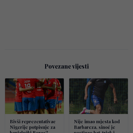
Povezane vijesti
Bivši reprezentativac
Nije imao mjesta kod
Nigerije potpisuje za
Barbareza, sinoć je
banjalučki Borac?
postigao hat-trick i