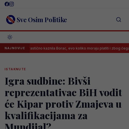
Skip
to
content
Sve Osim Politike
EFA drastično kaznila Borac, evo koliko moraju platiti i zbog čega
NAJNOVIJE
ISTAKNUTE
Igra sudbine: Bivši
reprezentativac BiH vodit
će Kipar protiv Zmajeva u
kvalifikacijama za
Mundijal?