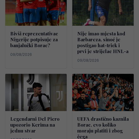
Bivši reprezentativac
Nije imao mjesta kod
Nigerije potpisuje za
Barbareza, sinoć je
banjalučki Borac?
postigao hat-trick i
prvi je strijelac HNL-a
09/08/2026
09/08/2026
Legendarni Del Piero
UEFA drastično kaznila
upozorio Kerima na
Borac, evo koliko
jednu stvar
moraju platiti i zbog
čega