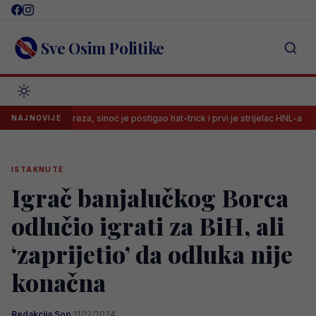
Skip
to
content
Sve Osim Politike
 Barbareza, sinoć je postigao hat-trick i prvi je strijelac HNL-a
Leg
NAJNOVIJE
ISTAKNUTE
Igrač banjalučkog Borca
odlučio igrati za BiH, ali
‘zaprijetio’ da odluka nije
konačna
Redakcija Sop
·
11/12/2024