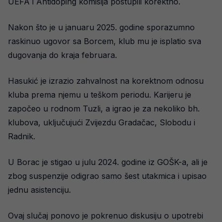
UEFA i Antidoping komisija postupili korektno.
Nakon što je u januaru 2025. godine sporazumno
raskinuo ugovor sa Borcem, klub mu je isplatio sva
dugovanja do kraja februara.
Hasukić je izrazio zahvalnost na korektnom odnosu
kluba prema njemu u teškom periodu. Karijeru je
započeo u rodnom Tuzli, a igrao je za nekoliko bh.
klubova, uključujući Zvijezdu Gradačac, Slobodu i
Radnik.
U Borac je stigao u julu 2024. godine iz GOŠK-a, ali je
zbog suspenzije odigrao samo šest utakmica i upisao
jednu asistenciju.
Ovaj slučaj ponovo je pokrenuo diskusiju o upotrebi