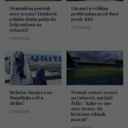
Dramatičan početak
Litvanci u velikim
nove sezone! Husković
problemima pred duel
u finišu donio pobjedu
protiv BiH
Željezničaru na
07/08/2026
Grbavici!
07/08/2026
Strijelac Zmajeva na
Poznati sastavi za meč
Mundijalu seli u
na Grbavici, navijači
Afriku?
Želje: “Kako se ono
zove trener, da
07/08/2026
krenemo odmah
psovati”
07/08/2026