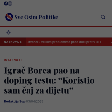
Skip
to
content
Sve Osim Politike
Litvanci u velikim problemima pred duel protiv BiH
Strijelac
NAJNOVIJE
ISTAKNUTE
Igrač Borca pao na
doping testu: “Koristio
sam čaj za dijetu”
Redakcija Sop
·
03/04/2025