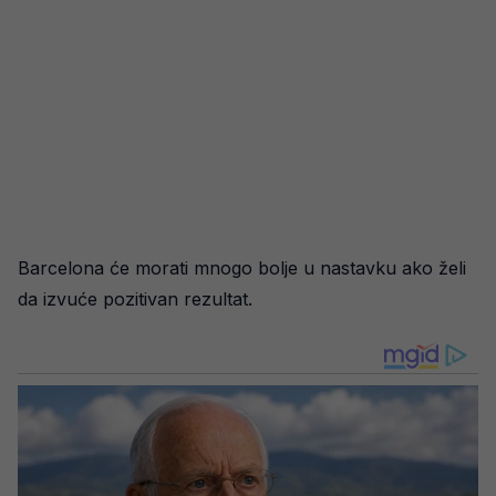
Barcelona će morati mnogo bolje u nastavku ako želi
da izvuće pozitivan rezultat.