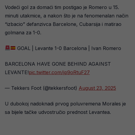
Vodeći gol za domaći tim postigao je Romero u 15.
minuti utakmice, a nakon što je na fenomenalan način
“izbacio” defanzivca Barcelone, Cubarsija i matirao
golmana za 1-0.
GOAL | Levante 1-0 Barcelona | Ivan Romero
BARCELONA HAVE GONE BEHIND AGAINST
LEVANTE!
pic.twitter.com/jp9oRtuF27
— Tekkers Foot (@tekkersfoot)
August 23, 2025
U dubokoj nadoknadi prvog poluvremena Morales je
sa bijele tačke udvostručio prednost Levantea.