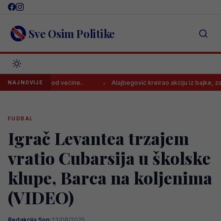
Skip
to
content
Sve Osim Politike
tus? Veću od većine..
Alajbegović kreirao akciju iz bajke, završila
NAJNOVIJE
FUDBAL
Igrač Levantea trzajem
vratio Cubarsija u školske
klupe, Barca na koljenima
(VIDEO)
Redakcija Sop
·
23/08/2025