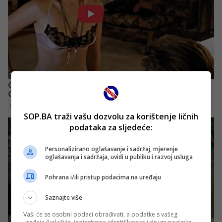
SOP.BA traži vašu dozvolu za korištenje ličnih
podataka za sljedeće:
Personalizirano oglašavanje i sadržaj, mjerenje
oglašavanja i sadržaja, uvidi u publiku i razvoj usluga
Pohrana i/ili pristup podacima na uređaju
Saznajte više
Vaši će se osobni podaci obrađivati, a podatke s vašeg