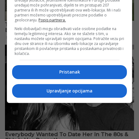
uređaja (kolačiće, jedinstvene identifikatore i druge podatke
uređaja) može pohranjivati, dijeliti te im pristupati 207
partnera ili ih može upotrebljavati ova web-lokacija. Mi i naši
partneri možemo upotrebljavati precizne podatke o
geolociranju.
Popis partnera.
Neki dobavljači mogu obrađivati vaše osobne podatke na
temelju legitimnog interesa. Ako se ne slažete s tim, u
nastavku možete upravljati svojim opcijama. Potražite vezu pri
dnu ove stranice ili na izborniku web-lokacije za upravljanje
pristankom ili povlačenje pristanka u postavkama privatnosti i
kolačića.
Pristanak
Upravljanje opcijama