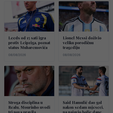
Leeds od 15 sati igra
Lionel Messi doživio
protiv Leipziga, poznat
veliku porodičnu
status Muharemovića
tragediju
08/08/2026
08/08/2026
Stroga disciplina u
Said Hamulić dao gol
Realu, Mourinho uvodi
nakon sedam mjeseci,
tri nova pravila
pa najavio bolje dane