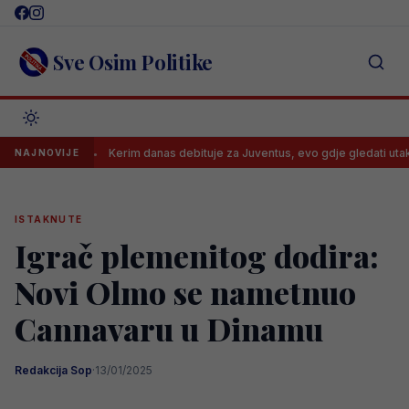
Skip
to
content
Sve Osim Politike
ne
Kerim danas debituje za Juventus, evo gdje gledati utakmicu i k
NAJNOVIJE
ISTAKNUTE
Igrač plemenitog dodira:
Novi Olmo se nametnuo
Cannavaru u Dinamu
Redakcija Sop
·
13/01/2025