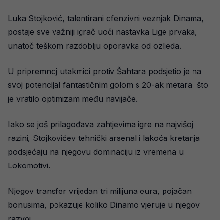
Luka Stojković, talentirani ofenzivni veznjak Dinama,
postaje sve važniji igrač uoči nastavka Lige prvaka,
unatoč teškom razdoblju oporavka od ozljeda.
U pripremnoj utakmici protiv Šahtara podsjetio je na
svoj potencijal fantastičnim golom s 20-ak metara, što
je vratilo optimizam među navijače.
Iako se još prilagođava zahtjevima igre na najvišoj
razini, Stojkovićev tehnički arsenal i lakoća kretanja
podsjećaju na njegovu dominaciju iz vremena u
Lokomotivi.
Njegov transfer vrijedan tri milijuna eura, pojačan
bonusima, pokazuje koliko Dinamo vjeruje u njegov
razvoj.