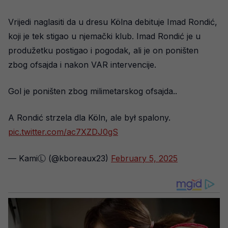
Vrijedi naglasiti da u dresu Kölna debituje Imad Rondić,
koji je tek stigao u njemački klub. Imad Rondić je u
produžetku postigao i pogodak, ali je on poništen
zbog ofsajda i nakon VAR intervencije.
Gol je poništen zbog milimetarskog ofsajda..
A Rondić strzela dla Köln, ale był spalony.
pic.twitter.com/ac7XZDJ0gS
— KamiⓁ (@kboreaux23)
February 5, 2025