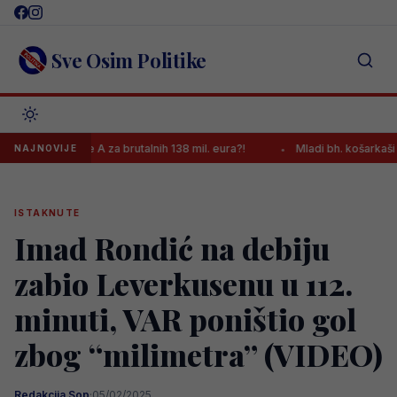
Skip
to
content
Sve Osim Politike
du Serie A za brutalnih 138 mil. eura?!
Mladi bh. košarkaši večeras 
NAJNOVIJE
ISTAKNUTE
Imad Rondić na debiju
zabio Leverkusenu u 112.
minuti, VAR poništio gol
zbog “milimetra” (VIDEO)
Redakcija Sop
·
05/02/2025