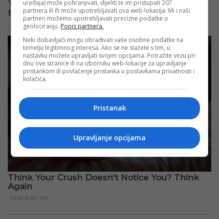
uređaja) može pohranjivati, dijeliti te im pristupati 207
partnera ili ih može upotrebljavati ova web-lokacija. Mi i naši
partneri možemo upotrebljavati precizne podatke o
geolociranju.
Popis partnera.
Neki dobavljači mogu obrađivati vaše osobne podatke na
temelju legitimnog interesa. Ako se ne slažete s tim, u
nastavku možete upravljati svojim opcijama. Potražite vezu pri
dnu ove stranice ili na izborniku web-lokacije za upravljanje
pristankom ili povlačenje pristanka u postavkama privatnosti i
kolačića.
Pristanak
Upravljanje opcijama