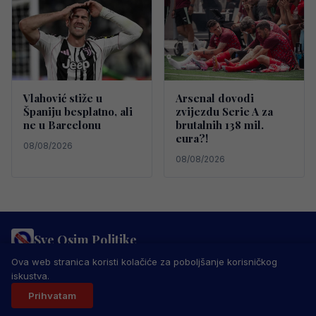
Vlahović stiže u
Arsenal dovodi
Španiju besplatno, ali
zvijezdu Serie A za
ne u Barcelonu
brutalnih 138 mil.
eura?!
08/08/2026
08/08/2026
Sve Osim Politike
PRAVILA PRIVATNOSTI
MARKETING
USLOVI KORIŠTENJA
Ova web stranica koristi kolačiće za poboljšanje korisničkog
IMPRESSUM
KONTAKT
iskustva.
© 2026 Sve Osim Politike. Sva prava zadržana.
Prihvatam