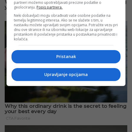
partneri možemo upotrebljavati precizne podatke o
geolociranju.
Popis partnera.
Neki dobavljači mogu obrađivati vaše osobne podatke na
temelju legitimnog interesa. Ako se ne slažete s tim, u
nastavku možete upravljati svojim opcijama. Potražite vezu pri
dnu ove stranice ili na izborniku web-lokacije za upravljanje
pristankom ili povlačenje pristanka u postavkama privatnosti i
kolačića.
Pristanak
Upravljanje opcijama