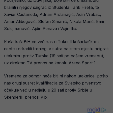
Podsjetimo, uz Duvnjaka, boje BiH će u Istanbulu
braniti i njegov saigrač iz Studenta Tarik Hrelja, te
Xavier Castaneda, Adnan Arslanagić, Adin Vrabac,
Amar Alibegović, Stefan Simanić, Nikola Marić, Emir
Sulejmanović, Ajdin Penava i Vojin Ilić.
Košarkaši BiH će večeras u Tukcell košarkaškom
centru odraditi trening, a sutra na istom mjestu odigrati
utakmicu protiv Turske (19 sati po našem vremenu),
uz direktan TV prenos na kanalu Arena Sport 1.
Vremena za odmor neće biti ni nakon utakmice, pošto
nas drugi susret kvalifikacija za Svjetsko prvenstvo
očekuje već u nedjelju u 20 sati protiv Srbije u
Skenderiji, prenosi Klix.