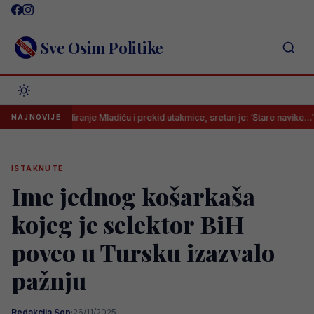
Skip
to
content
Sve Osim Politike
skandiranje Mladiću i prekid utakmice, sretan je: ‘Stare navike…’
Es
NAJNOVIJE
ISTAKNUTE
Ime jednog košarkaša
kojeg je selektor BiH
poveo u Tursku izazvalo
pažnju
Redakcija Sop
·
26/11/2025