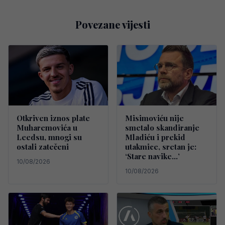
Povezane vijesti
Otkriven iznos plate
Misimoviću nije
Muharemovića u
smetalo skandiranje
Leedsu, mnogi su
Mladiću i prekid
ostali zatečeni
utakmice, sretan je:
‘Stare navike…’
10/08/2026
10/08/2026