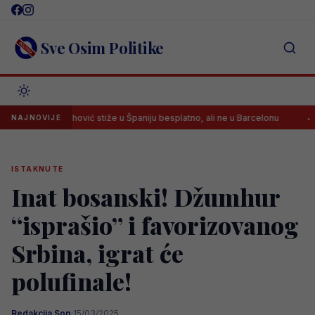
Skip
to
content
Sve Osim Politike
Vlahović stiže u Španiju besplatno, ali ne u Barcelonu
Arsenal d
NAJNOVIJE
ISTAKNUTE
Inat bosanski! Džumhur
“isprašio” i favorizovanog
Srbina, igrat će
polufinale!
Redakcija Sop
·
15/03/2025