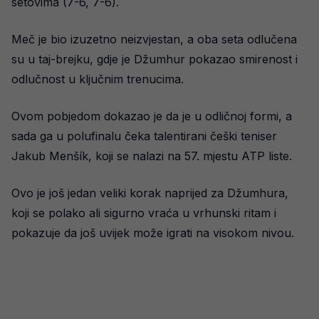
setovima (7-6, 7-6).
Meč je bio izuzetno neizvjestan, a oba seta odlučena
su u taj-brejku, gdje je Džumhur pokazao smirenost i
odlučnost u ključnim trenucima.
Ovom pobjedom dokazao je da je u odličnoj formi, a
sada ga u polufinalu čeka talentirani češki teniser
Jakub Menšík, koji se nalazi na 57. mjestu ATP liste.
Ovo je još jedan veliki korak naprijed za Džumhura,
koji se polako ali sigurno vraća u vrhunski ritam i
pokazuje da još uvijek može igrati na visokom nivou.