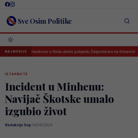
Skip
to
content
Sve Osim Politike
one! Husković u finišu donio pobjedu Željezničaru na Grbavici!
Li
NAJNOVIJE
ISTAKNUTE
Incident u Minhenu:
Navijač Škotske umalo
izgubio život
Redakcija Sop
·
14/06/2024