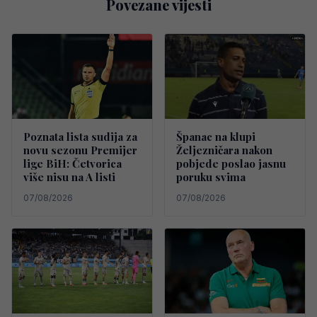
Povezane vijesti
Poznata lista sudija za
Španac na klupi
novu sezonu Premijer
Željezničara nakon
lige BiH: Četvorica
pobjede poslao jasnu
više nisu na A listi
poruku svima
07/08/2026
07/08/2026