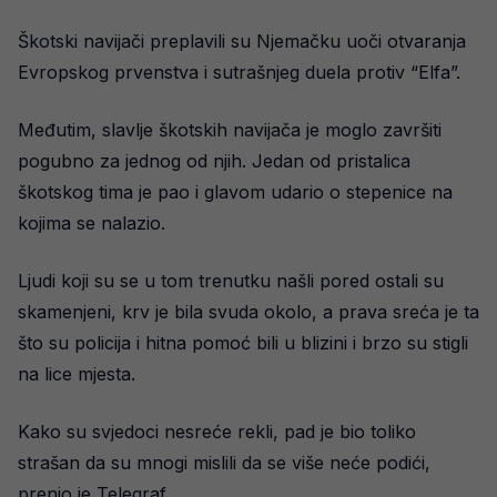
Škotski navijači preplavili su Njemačku uoči otvaranja
Evropskog prvenstva i sutrašnjeg duela protiv “Elfa”.
Međutim, slavlje škotskih navijača je moglo završiti
pogubno za jednog od njih. Jedan od pristalica
škotskog tima je pao i glavom udario o stepenice na
kojima se nalazio.
Ljudi koji su se u tom trenutku našli pored ostali su
skamenjeni, krv je bila svuda okolo, a prava sreća je ta
što su policija i hitna pomoć bili u blizini i brzo su stigli
na lice mjesta.
Kako su svjedoci nesreće rekli, pad je bio toliko
strašan da su mnogi mislili da se više neće podići,
prenio je Telegraf.