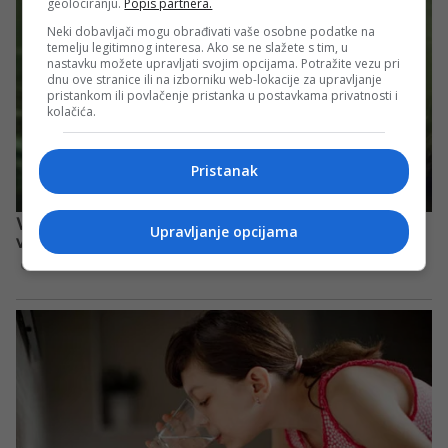
geolociranju.
Popis partnera.
Neki dobavljači mogu obrađivati vaše osobne podatke na
temelju legitimnog interesa. Ako se ne slažete s tim, u
nastavku možete upravljati svojim opcijama. Potražite vezu pri
dnu ove stranice ili na izborniku web-lokacije za upravljanje
pristankom ili povlačenje pristanka u postavkama privatnosti i
kolačića.
Pristanak
Upravljanje opcijama