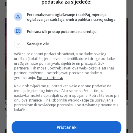
podataka za sljedeće:
Personalizirano oglašavanje i sadržaj, mjerenje
oglašavanja i sadržaja, uvidi u publiku i razvoj usluga
Pohrana i/ili pristup podacima na uređaju
Saznajte više
Vaši će se osobni podaci obrađivati, a podatke s vašeg
uređaja (kolačiće, jedinstvene identifikatore i druge podatke
uređaja) može pohranjivati, dijeliti te im pristupati 207
partnera ili ih može upotrebljavati ova web-lokacija. Mi i naši
partneri možemo upotrebljavati precizne podatke o
geolociranju.
Popis partnera.
Neki dobavljači mogu obrađivati vaše osobne podatke na
temelju legitimnog interesa. Ako se ne slažete s tim, u
nastavku možete upravljati svojim opcijama. Potražite vezu pri
dnu ove stranice ili na izborniku web-lokacije za upravljanje
pristankom ili povlačenje pristanka u postavkama privatnosti i
kolačića.
Pristanak