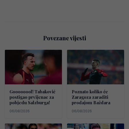
Povezane vijesti
Goooooool! Tabaković
Poznato koliko će
postigao prvijenac za
Zaragoza zaraditi
pobjedu Salzburga!
prodajom Baždara
06/08/2026
06/08/2026