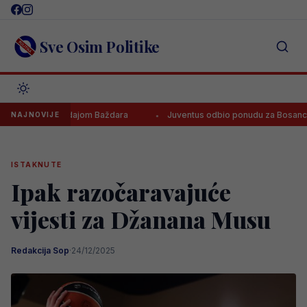
Skip
to
content
Sve Osim Politike
aditi prodajom Baždara
Juventus odbio ponudu za Bosanca, imaju j
NAJNOVIJE
ISTAKNUTE
Ipak razočaravajuće
vijesti za Džanana Musu
Redakcija Sop
·
24/12/2025